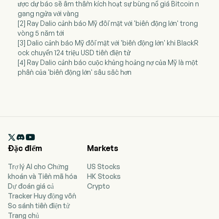
ược dự báo sẽ âm thầm kích hoạt sự bùng nổ giá Bitcoin n
gang ngửa với vàng
[2] Ray Dalio cảnh báo Mỹ đối mặt với 'biến động lớn' trong
vòng 5 năm tới
[3] Dalio cảnh báo Mỹ đối mặt với 'biến động lớn' khi BlackR
ock chuyển 124 triệu USD tiền điện tử
[4] Ray Dalio cảnh báo cuộc khủng hoảng nợ của Mỹ là một
phần của 'biến động lớn' sâu sắc hơn

Đặc điểm
Markets
Trợ lý AI cho Chứng
US Stocks
khoán và Tiền mã hóa
HK Stocks
Dự đoán giá cả
Crypto
Tracker Huy động vốn
So sánh tiền điện tử
Trang chủ