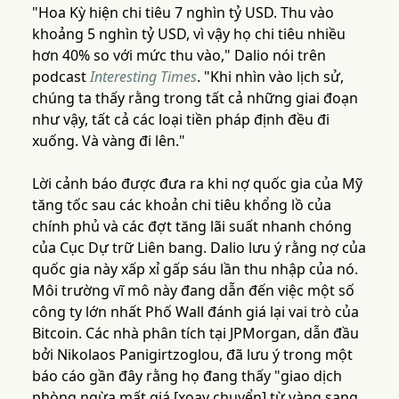
"Hoa Kỳ hiện chi tiêu 7 nghìn tỷ USD. Thu vào
khoảng 5 nghìn tỷ USD, vì vậy họ chi tiêu nhiều
hơn 40% so với mức thu vào," Dalio nói trên
podcast
Interesting Times
. "Khi nhìn vào lịch sử,
chúng ta thấy rằng trong tất cả những giai đoạn
như vậy, tất cả các loại tiền pháp định đều đi
xuống. Và vàng đi lên."
Lời cảnh báo được đưa ra khi nợ quốc gia của Mỹ
tăng tốc sau các khoản chi tiêu khổng lồ của
chính phủ và các đợt tăng lãi suất nhanh chóng
của Cục Dự trữ Liên bang. Dalio lưu ý rằng nợ của
quốc gia này xấp xỉ gấp sáu lần thu nhập của nó.
Môi trường vĩ mô này đang dẫn đến việc một số
công ty lớn nhất Phố Wall đánh giá lại vai trò của
Bitcoin. Các nhà phân tích tại JPMorgan, dẫn đầu
bởi Nikolaos Panigirtzoglou, đã lưu ý trong một
báo cáo gần đây rằng họ đang thấy "giao dịch
phòng ngừa mất giá [xoay chuyển] từ vàng sang