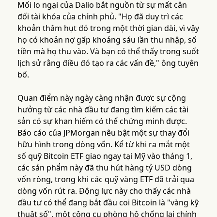
Mối lo ngại của Dalio bắt nguồn từ sự mất cân
đối tài khóa của chính phủ. "Họ đã duy trì các
khoản thâm hụt đó trong một thời gian dài, vì vậy
họ có khoản nợ gấp khoảng sáu lần thu nhập, số
tiền mà họ thu vào. Và bạn có thể thấy trong suốt
lịch sử rằng điều đó tạo ra các vấn đề," ông tuyên
bố.
Quan điểm này ngày càng nhận được sự cộng
hưởng từ các nhà đầu tư đang tìm kiếm các tài
sản có sự khan hiếm có thể chứng minh được.
Báo cáo của JPMorgan nêu bật một sự thay đổi
hữu hình trong dòng vốn. Kể từ khi ra mắt một
số quỹ Bitcoin ETF giao ngay tại Mỹ vào tháng 1,
các sản phẩm này đã thu hút hàng tỷ USD dòng
vốn ròng, trong khi các quỹ vàng ETF đã trải qua
dòng vốn rút ra. Động lực này cho thấy các nhà
đầu tư có thể đang bắt đầu coi Bitcoin là "vàng kỹ
thuật số", một công cụ phòng hộ chống lại chính