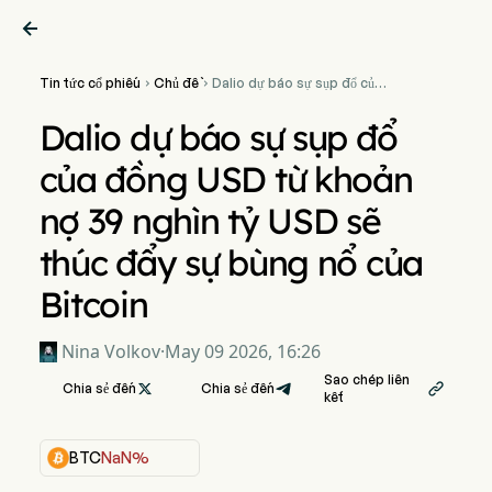

Tin tức cổ phiếu
Chủ đề
Dalio dự báo sự sụp đổ của


đồng USD từ khoản nợ 39
nghìn tỷ USD sẽ thúc đẩy sự
Dalio dự báo sự sụp đổ
bùng nổ của Bitcoin
của đồng USD từ khoản
nợ 39 nghìn tỷ USD sẽ
thúc đẩy sự bùng nổ của
Bitcoin
Nina Volkov
·
May 09 2026, 16:26
Sao chép liên
Chia sẻ đến

Chia sẻ đến

kết
BTC
NaN%