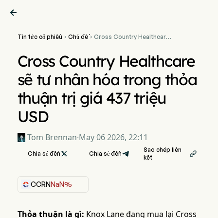

Tin tức cổ phiếu
Chủ đề
Cross Country Healthcare


sẽ tư nhân hóa trong thỏa
thuận trị giá 437 triệu USD
Cross Country Healthcare
sẽ tư nhân hóa trong thỏa
thuận trị giá 437 triệu
USD
Tom Brennan
·
May 06 2026, 22:11
Sao chép liên
Chia sẻ đến

Chia sẻ đến

kết
CCRN
NaN%
Thỏa thuận là gì:
Knox Lane đang mua lại Cross