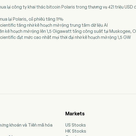
 mua lại công ty khai thác bitcoin Polaris trong thương vụ 421 triệu USD
mua lại Polaris, cổ phiếu tăng 11%
cientific tăng nhờ kế hoạch mở rộng trung tâm dữ liệu AI
c lên kế hoạch mở rộng lên 1,5 Gigawatt tổng công suất tại Muskogee,
cientific đạt mức cao nhất mọi thời đại nhờ kế hoạch mở rộng 1,5 GW
Markets
Chứng khoán và Tiền mã hóa
US Stocks
HK Stocks