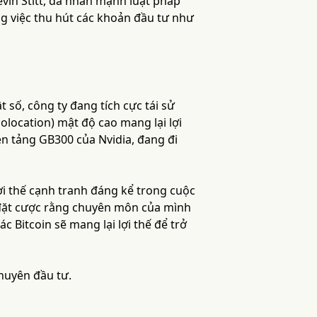
vin Stitt, đã nhấn mạnh luật pháp
ng việc thu hút các khoản đầu tư như
t số, công ty đang tích cực tái sử
olocation) mật độ cao mang lại lợi
n tảng GB300 của Nvidia, đang đi
ợi thế cạnh tranh đáng kể trong cuộc
g đặt cược rằng chuyên môn của mình
c Bitcoin sẽ mang lại lợi thế để trở
khuyên đầu tư.