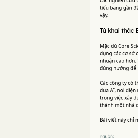
các nghiên cứu 
tiểu bang gần đâ
vậy.
Từ khai thác 
Mặc dù Core Scie
dụng các cơ sở c
nhuận cao hơn. 
đúng hướng để b
Các công ty có t
đua AI, nơi điệ
trong việc xây d
thành một nhà c
Bài viết này chỉ
nguồn: