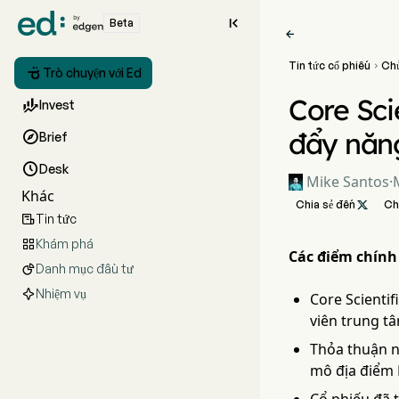

Beta

Tin tức cổ phiếu
Ch


Trò chuyện với Ed
Core Scie

Invest
đẩy năng

Brief

Desk
Mike Santos
·
Khác
Chia sẻ đến

Ch
Tin tức

Khám phá

Các điểm chính
Danh mục đầu tư

Nhiệm vụ
Core Scientif
viên trung tâ
Thỏa thuận n
mô địa điểm 