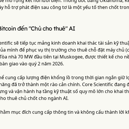
để mở rộng kết nối lưới điện. Thống đốc bang Oklahoma, Ke
y hỗ trợ phát điện sau công tơ là một yếu tố then chốt tro
Bitcoin đến "Chủ cho thuê" AI
ntific sẽ tiếp tục mảng kinh doanh khai thác tài sản kỹ thuậ
ủa mình để phục vụ thị trường cho thuê chỗ đặt máy chủ (c
Tòa nhà 70 MW đầu tiên tại Muskogee, được thiết kế cho nề
àn giao vào quý 2 năm 2026.
hể cung cấp lượng điện khổng lồ trong thời gian ngắn giữ l
n năng đã trở thành một rào cản chính. Core Scientific đan
ựng và vận hành hạ tầng kỹ thuật số quy mô lớn cho khai thá
ho thuê chủ chốt cho ngành AI.
 nhằm mục đích cung cấp thông tin và không cấu thành lời 