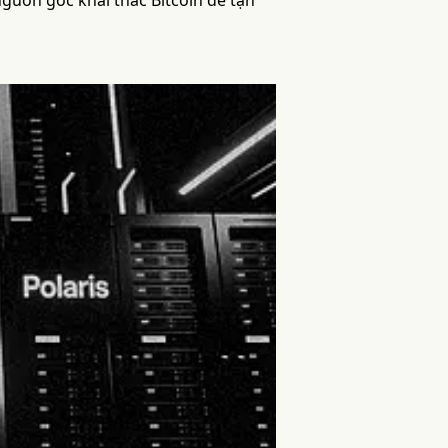
nguồn gốc khai thác Bitcoin để tận