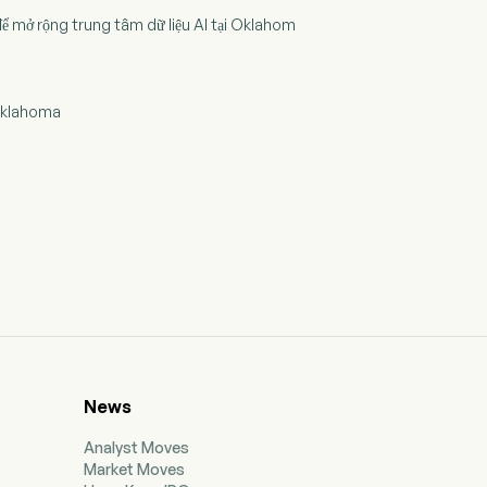
 để mở rộng trung tâm dữ liệu AI tại Oklahom
 Oklahoma
News
Analyst Moves
Market Moves