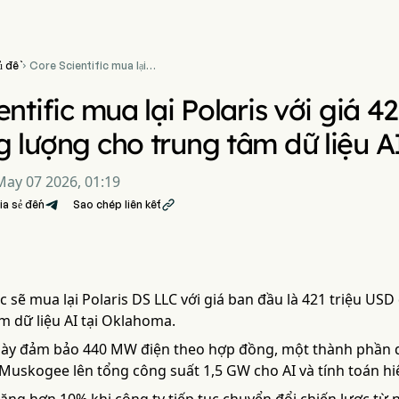
ủ đề
Core Scientific mua lại

Polaris với giá 421 triệu
USD, thúc đẩy năng lượng
ntific mua lại Polaris với giá 4
cho trung tâm dữ liệu AI
 lượng cho trung tâm dữ liệu A
May 07 2026, 01:19
ia sẻ đến
Sao chép liên kết

ic sẽ mua lại Polaris DS LLC với giá ban đầu là 421 triệu U
m dữ liệu AI tại Oklahoma.
ày đảm bảo 440 MW điện theo hợp đồng, một thành phần 
Muskogee lên tổng công suất 1,5 GW cho AI và tính toán hi