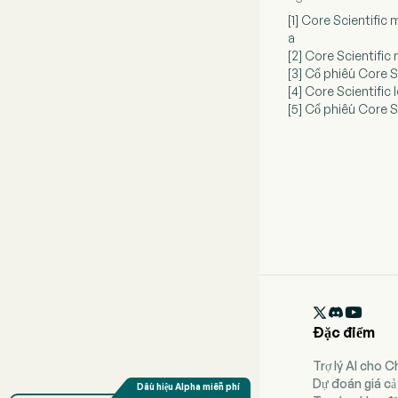
[1] Core Scientific
a
[2] Core Scientific 
[3] Cổ phiếu Core S
[4] Core Scientifi
[5] Cổ phiếu Core S

Đặc điểm
Trợ lý AI cho 
Dự đoán giá cả