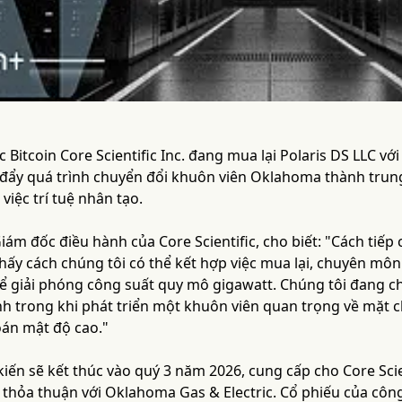
c Bitcoin Core Scientific Inc. đang mua lại Polaris DS LLC vớ
đẩy quá trình chuyển đổi khuôn viên Oklahoma thành trung 
việc trí tuệ nhân tạo.
iám đốc điều hành của Core Scientific, cho biết: "Cách tiếp 
y cách chúng tôi có thể kết hợp việc mua lại, chuyên môn p
ể giải phóng công suất quy mô gigawatt. Chúng tôi đang 
h trong khi phát triển một khuôn viên quan trọng về mặt ch
toán mật độ cao."
kiến sẽ kết thúc vào quý 3 năm 2026, cung cấp cho Core Sci
thỏa thuận với Oklahoma Gas & Electric. Cổ phiếu của công