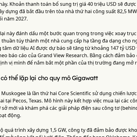
 này. Khoản thanh toán bổ sung trị giá 40 triệu USD sẽ đ
 xây dựng đã bắt đầu trên tòa nhà thứ hai công suất 82,5 M
ối năm 2027.
ại này đánh dấu một bước quan trọng trong việc xoay trục c
in thuần túy thành một nhà cung cấp hạ tầng đa dạng cho 
g tâm dữ liệu AI được dự báo sẽ tăng từ khoảng 147 tỷ USD
heo báo cáo của Grand View Research. Bằng cách đảm bảo 
 định vị mình để nắm bắt một phần của thị trường đang mở
 có thể lặp lại cho quy mô Gigawatt
 Muskogee là lần thứ hai Core Scientific sử dụng chiến lượ
ai tại Pecos, Texas. Mô hình này kết hợp việc mua lại các c
cơ sở mới và khám phá các giải pháp điện sau công tơ (beh
oạt động.
bộ quá trình xây dựng 1,5 GW, công ty đã đảm bảo được kh