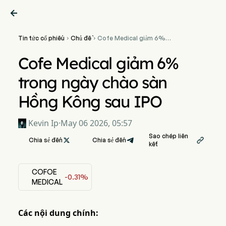

Tin tức cổ phiếu
Chủ đề
Cofe Medical giảm 6%


trong ngày chào sàn Hồng
Kông sau IPO
Cofe Medical giảm 6%
trong ngày chào sàn
Hồng Kông sau IPO
Kevin Ip
·
May 06 2026, 05:57
Sao chép liên
Chia sẻ đến

Chia sẻ đến

kết
COFOE
-0.31%
MEDICAL
Các nội dung chính: