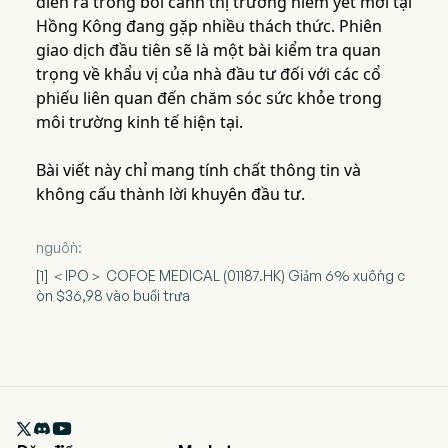
diễn ra trong bối cảnh thị trường niêm yết mới tại
Hồng Kông đang gặp nhiều thách thức. Phiên
giao dịch đầu tiên sẽ là một bài kiểm tra quan
trọng về khẩu vị của nhà đầu tư đối với các cổ
phiếu liên quan đến chăm sóc sức khỏe trong
môi trường kinh tế hiện tại.
Bài viết này chỉ mang tính chất thông tin và
không cấu thành lời khuyên đầu tư.
nguồn:
[1] ＜IPO＞ COFOE MEDICAL (01187.HK) Giảm 6% xuống c
òn $36,98 vào buổi trưa
