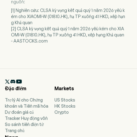
nguồn:
[1] Nghiên cứu: CLSA kỳ vọng kết quả quý 1 năm 2026 yếu k
ém cho XIAOMI-W (01810.HK), hạ TP xuống 41 HKD, xếp hạn
g Khả quan
[2] CLSA kỳ vọng kết quả quý 1 năm 2026 yếu kém cho XIA
OMI-W (01810.HK), hạ TP xuống 41 HKD, xếp hạng Khả quan
- AASTOCKS.com

Đặc điểm
Markets
Trợ lý AI cho Chứng
US Stocks
khoán và Tiền mã hóa
HK Stocks
Dự đoán giá cả
Crypto
Tracker Huy động vốn
So sánh tiền điện tử
Trang chủ