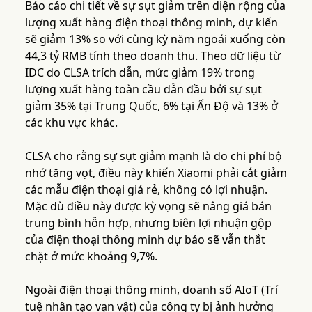
Báo cáo chi tiết về sự sụt giảm trên diện rộng của
lượng xuất hàng điện thoại thông minh, dự kiến
sẽ giảm 13% so với cùng kỳ năm ngoái xuống còn
44,3 tỷ RMB tính theo doanh thu. Theo dữ liệu từ
IDC do CLSA trích dẫn, mức giảm 19% trong
lượng xuất hàng toàn cầu dẫn đầu bởi sự sụt
giảm 35% tại Trung Quốc, 6% tại Ấn Độ và 13% ở
các khu vực khác.
CLSA cho rằng sự sụt giảm mạnh là do chi phí bộ
nhớ tăng vọt, điều này khiến Xiaomi phải cắt giảm
các mẫu điện thoại giá rẻ, không có lợi nhuận.
Mặc dù điều này được kỳ vọng sẽ nâng giá bán
trung bình hỗn hợp, nhưng biên lợi nhuận gộp
của điện thoại thông minh dự báo sẽ vẫn thắt
chặt ở mức khoảng 9,7%.
Ngoài điện thoại thông minh, doanh số AIoT (Trí
tuệ nhân tạo vạn vật) của công ty bị ảnh hưởng