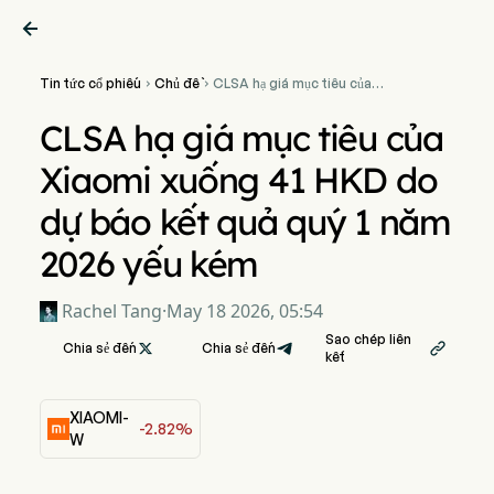

Tin tức cổ phiếu
Chủ đề
CLSA hạ giá mục tiêu của


Xiaomi xuống 41 HKD do dự
báo kết quả quý 1 năm 2026
CLSA hạ giá mục tiêu của
yếu kém
Xiaomi xuống 41 HKD do
dự báo kết quả quý 1 năm
2026 yếu kém
Rachel Tang
·
May 18 2026, 05:54
Sao chép liên
Chia sẻ đến

Chia sẻ đến

kết
XIAOMI-
-2.82%
W