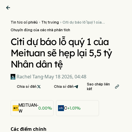

Tin tức cổ phiếu
Thị trường
Citi dự báo lỗ quý 1 của


Meituan sẽ hẹp lại 5,5 tỷ
Chuyển động của các nhà phân tích
Nhân dân tệ
Citi dự báo lỗ quý 1 của
Meituan sẽ hẹp lại 5,5 tỷ
Nhân dân tệ
Rachel Tang
·
May 18 2026, 04:48
Sao chép liên
Chia sẻ đến

Chia sẻ đến

kết
MEITUAN-
0.00%
C
+1.01%
W
Các điểm chính