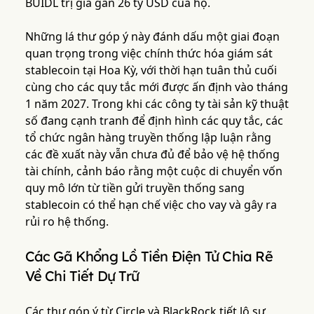
BUIDL trị giá gần 26 tỷ USD của họ.
Những lá thư góp ý này đánh dấu một giai đoạn
quan trọng trong việc chính thức hóa giám sát
stablecoin tại Hoa Kỳ, với thời hạn tuân thủ cuối
cùng cho các quy tắc mới được ấn định vào tháng
1 năm 2027. Trong khi các công ty tài sản kỹ thuật
số đang cạnh tranh để định hình các quy tắc, các
tổ chức ngân hàng truyền thống lập luận rằng
các đề xuất này vẫn chưa đủ để bảo vệ hệ thống
tài chính, cảnh báo rằng một cuộc di chuyển vốn
quy mô lớn từ tiền gửi truyền thống sang
stablecoin có thể hạn chế việc cho vay và gây ra
rủi ro hệ thống.
Các Gã Khổng Lồ Tiền Điện Tử Chia Rẽ
Về Chi Tiết Dự Trữ
Các thư góp ý từ Circle và BlackRock tiết lộ sự