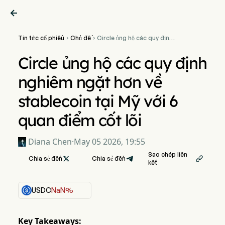

Tin tức cổ phiếu
Chủ đề
Circle ủng hộ các quy định


nghiêm ngặt hơn về
stablecoin tại Mỹ với 6 quan
Circle ủng hộ các quy định
điểm cốt lõi
nghiêm ngặt hơn về
stablecoin tại Mỹ với 6
quan điểm cốt lõi
Diana Chen
·
May 05 2026, 19:55
Sao chép liên
Chia sẻ đến

Chia sẻ đến

kết
USDC
NaN%
Key Takeaways: