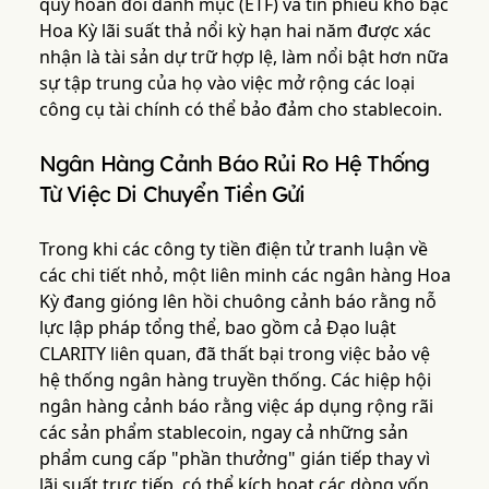
quỹ hoán đổi danh mục (ETF) và tín phiếu kho bạc
Hoa Kỳ lãi suất thả nổi kỳ hạn hai năm được xác
nhận là tài sản dự trữ hợp lệ, làm nổi bật hơn nữa
sự tập trung của họ vào việc mở rộng các loại
công cụ tài chính có thể bảo đảm cho stablecoin.
Ngân Hàng Cảnh Báo Rủi Ro Hệ Thống
Từ Việc Di Chuyển Tiền Gửi
Trong khi các công ty tiền điện tử tranh luận về
các chi tiết nhỏ, một liên minh các ngân hàng Hoa
Kỳ đang gióng lên hồi chuông cảnh báo rằng nỗ
lực lập pháp tổng thể, bao gồm cả Đạo luật
CLARITY liên quan, đã thất bại trong việc bảo vệ
hệ thống ngân hàng truyền thống. Các hiệp hội
ngân hàng cảnh báo rằng việc áp dụng rộng rãi
các sản phẩm stablecoin, ngay cả những sản
phẩm cung cấp "phần thưởng" gián tiếp thay vì
lãi suất trực tiếp, có thể kích hoạt các dòng vốn