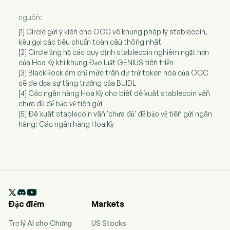
nguồn:
[1] Circle gửi ý kiến cho OCC về khung pháp lý stablecoin,
kêu gọi các tiêu chuẩn toàn cầu thống nhất
[2] Circle ủng hộ các quy định stablecoin nghiêm ngặt hơn
của Hoa Kỳ khi khung Đạo luật GENIUS tiến triển
[3] BlackRock ám chỉ mức trần dự trữ token hóa của OCC
sẽ đe dọa sự tăng trưởng của BUIDL
[4] Các ngân hàng Hoa Kỳ cho biết đề xuất stablecoin vẫn
chưa đủ để bảo vệ tiền gửi
[5] Đề xuất stablecoin vẫn 'chưa đủ' để bảo vệ tiền gửi ngân
hàng: Các ngân hàng Hoa Kỳ

Đặc điểm
Markets
Trợ lý AI cho Chứng
US Stocks