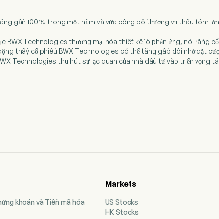
tăng gần 100% trong một năm và vừa công bố thương vụ thâu tóm lớn. L
ục BWX Technologies thương mại hóa thiết kế lò phản ứng, nói rằng cổ
 động thấy cổ phiếu BWX Technologies có thể tăng gấp đôi nhờ đặt cượ
BWX Technologies thu hút sự lạc quan của nhà đầu tư vào triển vọng t
Markets
Chứng khoán và Tiền mã hóa
US Stocks
HK Stocks