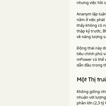
nhưng việc hồi 
Ananym lập luận
nằm ở việc phát
thấy không có n
thập kỷ trước, B
về năng lượng s
Động thái này di
tiêu chính phủ v
mPower có thể xá
dẫn đầu trong t
Một Thị tr
Không giống như
nhuận với lượng
phần lớn (2,3 t