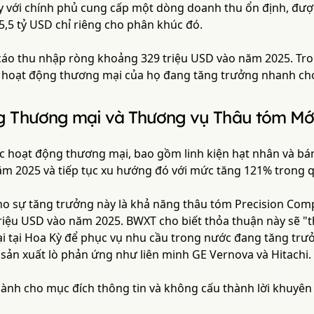
ày với chính phủ cung cấp một dòng doanh thu ổn định, đ
 5,5 tỷ USD chỉ riêng cho phân khúc đó.
cáo thu nhập ròng khoảng 329 triệu USD vào năm 2025. Tr
 hoạt động thương mại của họ đang tăng trưởng nhanh ch
g Thương mại và Thương vụ Thâu tóm Mớ
c hoạt động thương mại, bao gồm linh kiện hạt nhân và bán
ăm 2025 và tiếp tục xu hướng đó với mức tăng 121% trong q
o sự tăng trưởng này là khả năng thâu tóm Precision Comp
riệu USD vào năm 2025. BWXT cho biết thỏa thuận này sẽ "th
 tại Hoa Kỳ để phục vụ nhu cầu trong nước đang tăng trưởn
 sản xuất lò phản ứng như liên minh GE Vernova và Hitachi.
 dành cho mục đích thông tin và không cấu thành lời khuyên