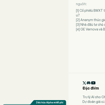
nguồn:
[1] Cổ phiếu BWXT 
u?
[2] Ananym thúc gi
[3] Nhà đầu tư chủ
[4] GE Vernova và 

Đặc điểm
Trợ lý AI cho 
Dự đoán giá cả