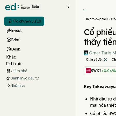

Beta

Tin tức cổ phiếu
Ch


Trò chuyện với Ed
Cổ phiế

Invest
thấy ti

Brief

Desk
Omar Tariq
·
M
Khác
Chia sẻ đến

Ch
Tin tức

BWXT
+0.04%
Khám phá

Danh mục đầu tư

Nhiệm vụ
Key Takeaways
Nhà đầu tư c
mại hóa thiế
Cổ phiếu BWX