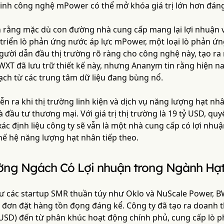
sinh công nghệ mPower có thể mở khóa giá trị lớn hơn đáng
 rằng mặc dù con đường nhà cung cấp mang lại lợi nhuận 
 triển lò phản ứng nước áp lực mPower, một loại lò phản 
gười dẫn đầu thị trường rõ ràng cho công nghệ này, tạo ra
WXT đã lưu trữ thiết kế này, nhưng Ananym tin rằng hiện n
ạch từ các trung tâm dữ liệu đang bùng nổ.
ễn ra khi thị trường linh kiện và dịch vụ năng lượng hạt nh
à đầu tư thương mại. Với giá trị thị trường là 19 tỷ USD, q
c định liệu công ty sẽ vẫn là một nhà cung cấp có lợi nhuậ
hế hệ năng lượng hạt nhân tiếp theo.
ường Ngách Có Lợi nhuận trong Ngành Hạ
 các startup SMR thuần túy như Oklo và NuScale Power, BW
 đơn đặt hàng tồn đọng đáng kể. Công ty đã tạo ra doanh t
ỷ USD) đến từ phân khúc hoạt động chính phủ, cung cấp lò