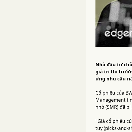
Nhà đầu tư chủ
giá trị thị tr
ứng nhu cầu nă
Cổ phiếu của BW
Management tin 
nhỏ (SMR) đã bị
"Giá cổ phiếu c
túy (picks-and-s