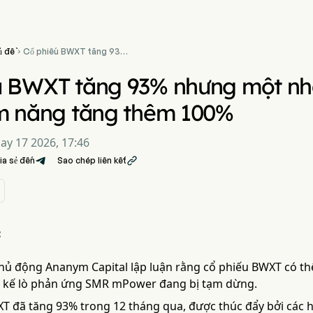
ủ đề
Cổ phiếu BWXT tăng 93%

nhưng một nhà đầu tư chủ
động thấy tiềm năng tăng
u BWXT tăng 93% nhưng một nh
thêm 100%
ềm năng tăng thêm 100%
ay 17 2026, 17:46
ia sẻ đến
Sao chép liên kết

:
hủ động Ananym Capital lập luận rằng cổ phiếu BWXT có th
t kế lò phản ứng SMR mPower đang bị tạm dừng.
T đã tăng 93% trong 12 tháng qua, được thúc đẩy bởi các