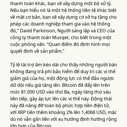
thanh toán khác, bạn sẽ xây dựng một bộ xử lý.
Nếu bạn hiểu nó là một hệ thống tiền tệ khác biệt
về mặt cơ bản, bạn sẽ xây dựng cơ sở hạ tầng cho
phép các doanh nghiệp tham gia vào hệ thống
đó,” David Parkinson, Người sáng lập và CEO của
công ty thanh toán Musqet, cho biết trong một
cuộc phỏng vấn. “Quan điểm đó định hình mọi
quyết định về sản phẩm.”
Tỷ lệ tài trợ âm kéo dài cho thấy những người bán
khống đang trả phí bảo hiểm để duy trì các vị thế
giảm giá của họ, một động lực có thể đảo ngược
dữ dội nếu giá tăng lên. Bitcoin đã đẩy lên trên
mức 81.000 USD vào thứ Ba, ngày tăng thứ sáu
liên tiếp, gây áp lực lên các vị thế này. Động thái
này đã nâng đỡ toàn bộ phức hợp tiền điện tử,
với XRP tiến thêm khoảng 2% lên 1,4068 USD, mặc
dù nó vẫn gắn liền với xu hướng định hướng rộng
lớn hơn của Bitcoin.