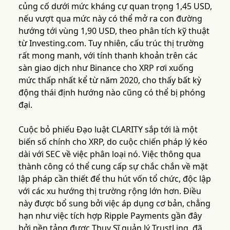
củng cố dưới mức kháng cự quan trọng 1,45 USD,
nếu vượt qua mức này có thể mở ra con đường
hướng tới vùng 1,90 USD, theo phân tích kỹ thuật
từ Investing.com. Tuy nhiên, cấu trúc thị trường
rất mong manh, với tính thanh khoản trên các
sàn giao dịch như Binance cho XRP rơi xuống
mức thấp nhất kể từ năm 2020, cho thấy bất kỳ
động thái định hướng nào cũng có thể bị phóng
đại.
Cuộc bỏ phiếu Đạo luật CLARITY sắp tới là một
biến số chính cho XRP, do cuộc chiến pháp lý kéo
dài với SEC về việc phân loại nó. Việc thông qua
thành công có thể cung cấp sự chắc chắn về mặt
lập pháp cần thiết để thu hút vốn tổ chức, độc lập
với các xu hướng thị trường rộng lớn hơn. Điều
này được bổ sung bởi việc áp dụng cơ bản, chẳng
hạn như việc tích hợp Ripple Payments gần đây
bởi nền tảng được Thụy Sĩ quản lý TrustLinq, đã