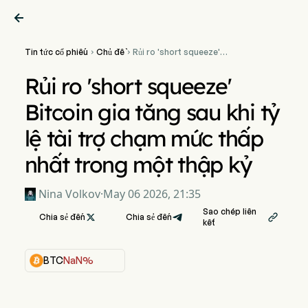

Tin tức cổ phiếu
Chủ đề
Rủi ro 'short squeeze'


Bitcoin gia tăng sau khi tỷ lệ
tài trợ chạm mức thấp nhất
Rủi ro 'short squeeze'
trong một thập kỷ
Bitcoin gia tăng sau khi tỷ
lệ tài trợ chạm mức thấp
nhất trong một thập kỷ
Nina Volkov
·
May 06 2026, 21:35
Sao chép liên
Chia sẻ đến

Chia sẻ đến

kết
BTC
NaN%