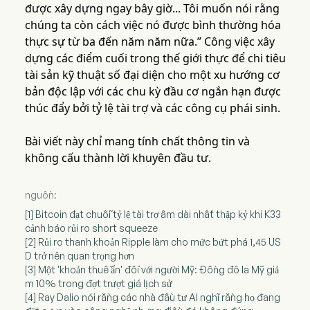
được xây dựng ngay bây giờ... Tôi muốn nói rằng
chúng ta còn cách việc nó được bình thường hóa
thực sự từ ba đến năm năm nữa.” Công việc xây
dựng các điểm cuối trong thế giới thực để chi tiêu
tài sản kỹ thuật số đại diện cho một xu hướng cơ
bản độc lập với các chu kỳ đầu cơ ngắn hạn được
thúc đẩy bởi tỷ lệ tài trợ và các công cụ phái sinh.
Bài viết này chỉ mang tính chất thông tin và
không cấu thành lời khuyên đầu tư.
nguồn:
[1] Bitcoin đạt chuỗi tỷ lệ tài trợ âm dài nhất thập kỷ khi K33
cảnh báo rủi ro short squeeze
[2] Rủi ro thanh khoản Ripple làm cho mức bứt phá 1,45 US
D trở nên quan trọng hơn
[3] Một 'khoản thuế ẩn' đối với người Mỹ: Đồng đô la Mỹ giả
m 10% trong đợt trượt giá lịch sử
[4] Ray Dalio nói rằng các nhà đầu tư AI nghĩ rằng họ đang