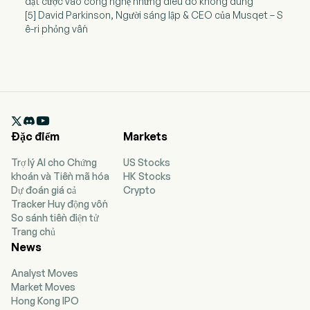
đặt cược vào công nghệ nhưng điều đó không đúng
[5] David Parkinson, Người sáng lập & CEO của Musqet – S
ê-ri phỏng vấn

Đặc điểm
Markets
Trợ lý AI cho Chứng
US Stocks
khoán và Tiền mã hóa
HK Stocks
Dự đoán giá cả
Crypto
Tracker Huy động vốn
So sánh tiền điện tử
Trang chủ
News
Analyst Moves
Market Moves
Hong Kong IPO