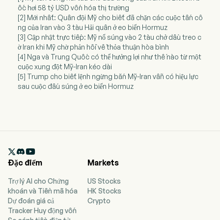
ốc hơi 58 tỷ USD vốn hóa thị trường
[2] Mới nhất: Quân đội Mỹ cho biết đã chặn các cuộc tấn cô
ng của Iran vào 3 tàu Hải quân ở eo biển Hormuz
[3] Cập nhật trực tiếp: Mỹ nổ súng vào 2 tàu chở dầu treo c
ờ Iran khi Mỹ chờ phản hồi về thỏa thuận hòa bình
[4] Nga và Trung Quốc có thể hưởng lợi như thế nào từ một
cuộc xung đột Mỹ-Iran kéo dài
[5] Trump cho biết lệnh ngừng bắn Mỹ-Iran vẫn có hiệu lực
sau cuộc đấu súng ở eo biển Hormuz

Đặc điểm
Markets
Trợ lý AI cho Chứng
US Stocks
khoán và Tiền mã hóa
HK Stocks
Dự đoán giá cả
Crypto
Tracker Huy động vốn