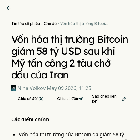

Tin tức cổ phiếu
Chủ đề
Vốn hóa thị trường Bitcoin


giảm 58 tỷ USD sau khi Mỹ
tấn công 2 tàu chở dầu của
Vốn hóa thị trường Bitcoin
Iran
giảm 58 tỷ USD sau khi
Mỹ tấn công 2 tàu chở
dầu của Iran
Nina Volkov
·
May 09 2026, 11:25
Sao chép liên
Chia sẻ đến

Chia sẻ đến

kết
Các điểm chính
Vốn hóa thị trường của Bitcoin đã giảm 58 tỷ