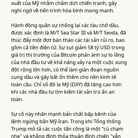
xuất của Mỹ nhằm chấm dứt chiến tranh, gây
nghi ngờ về tiến trình hòa bình mong manh.
Hành động quân sự chống lại các tàu chở dầu,
được xác định là M/T Sea Star III và M/T Sevda, đã
thúc đẩy một đợt bán tháo các tài sản rủi ro, bao
gồm cả tiền điện tử. Sự sụt giảm 58 tỷ USD trong
giá trị thị trường của Bitcoin phản ánh sự lo lắng
của nhà đầu tư về khả năng xảy ra một cuộc xung
đột rộng lớn hơn, có thể làm gián đoạn nguồn
cung dầu và gây bất ổn thêm cho nền kinh tế
toàn cầu. Chỉ số đô la Mỹ (DXY) đã tăng cao hơn
khi các nhà đầu tư tìm kiếm tài sản trú ẩn an
toàn.
Sự cố này nhấn mạnh bản chất bấp bênh của
lệnh ngừng bắn Mỹ-Iran. Trong khi Tổng thống
Trump mô tả các cuộc tấn công là một "cú chạm
nhẹ" và khẳng định thỏa thuận đình chiến "vẫn