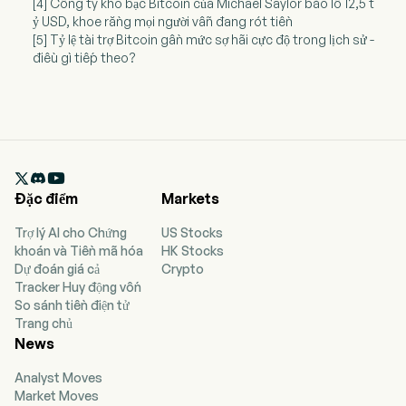
[4] Công ty kho bạc Bitcoin của Michael Saylor báo lỗ 12,5 t
ỷ USD, khoe rằng mọi người vẫn đang rót tiền
[5] Tỷ lệ tài trợ Bitcoin gần mức sợ hãi cực độ trong lịch sử -
điều gì tiếp theo?

Đặc điểm
Markets
Trợ lý AI cho Chứng
US Stocks
khoán và Tiền mã hóa
HK Stocks
Dự đoán giá cả
Crypto
Tracker Huy động vốn
So sánh tiền điện tử
Trang chủ
News
Analyst Moves
Market Moves