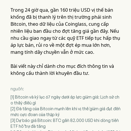
Trong 24 giờ qua, gần 160 triệu USD vị thế bán
khống đã bị thanh lý trên thị trường phái sinh
Bitcoin, theo dữ liệu của Coinglass, cung cấp
nhiên liệu ban đầu cho đợt tăng giá gần đây. Nếu
nhu cầu giao ngay từ các quỹ ETF tiếp tục hấp thụ
áp lực bán, rủi ro về một đợt ép mua lớn hơn,
mang tính dây chuyền vẫn ở mức cao.
Bài viết này chỉ dành cho mục đích thông tin và
không cấu thành lời khuyên đầu tư.
nguồn:
[1] Bitcoin và kỷ lục 67 ngày dưới áp lực giảm giá: Lịch sử ch
o thấy điều gì
[2] Đà tăng của Bitcoin mạnh lên khi vị thế giảm giá đạt đến
mức cực đoan của thập kỷ
[3] Dự báo giá Bitcoin: BTC gần 82.000 USD khi dòng tiền
ETF hỗ trợ đà tăng