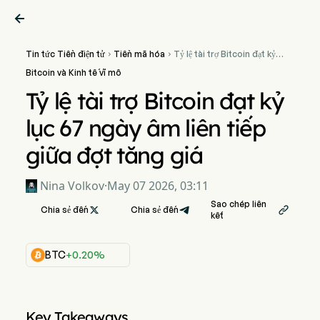

Tin tức Tiền điện tử
Tiền mã hóa
Tỷ lệ tài trợ Bitcoin đạt kỷ


lục 67 ngày âm liên tiếp
Bitcoin và Kinh tế vĩ mô
giữa đợt tăng giá
Tỷ lệ tài trợ Bitcoin đạt kỷ
lục 67 ngày âm liên tiếp
giữa đợt tăng giá
Nina Volkov
·
May 07 2026, 03:11
Sao chép liên
Chia sẻ đến

Chia sẻ đến

kết
BTC
+0.20%
Key Takeaways