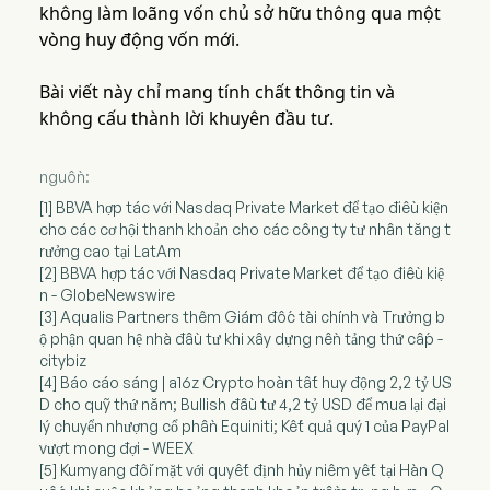
không làm loãng vốn chủ sở hữu thông qua một
vòng huy động vốn mới.
Bài viết này chỉ mang tính chất thông tin và
không cấu thành lời khuyên đầu tư.
nguồn:
[1] BBVA hợp tác với Nasdaq Private Market để tạo điều kiện
cho các cơ hội thanh khoản cho các công ty tư nhân tăng t
rưởng cao tại LatAm
[2] BBVA hợp tác với Nasdaq Private Market để tạo điều kiệ
n - GlobeNewswire
[3] Aqualis Partners thêm Giám đốc tài chính và Trưởng b
ộ phận quan hệ nhà đầu tư khi xây dựng nền tảng thứ cấp -
citybiz
[4] Báo cáo sáng | a16z Crypto hoàn tất huy động 2,2 tỷ US
D cho quỹ thứ năm; Bullish đầu tư 4,2 tỷ USD để mua lại đại
lý chuyển nhượng cổ phần Equiniti; Kết quả quý 1 của PayPal
vượt mong đợi - WEEX
[5] Kumyang đối mặt với quyết định hủy niêm yết tại Hàn Q