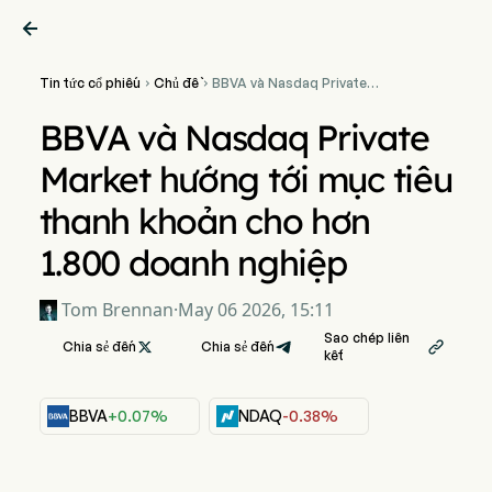

Tin tức cổ phiếu
Chủ đề
BBVA và Nasdaq Private


Market hướng tới mục tiêu
thanh khoản cho hơn 1.800
BBVA và Nasdaq Private
doanh nghiệp
Market hướng tới mục tiêu
thanh khoản cho hơn
1.800 doanh nghiệp
Tom Brennan
·
May 06 2026, 15:11
Sao chép liên
Chia sẻ đến

Chia sẻ đến

kết
BBVA
+0.07%
NDAQ
-0.38%