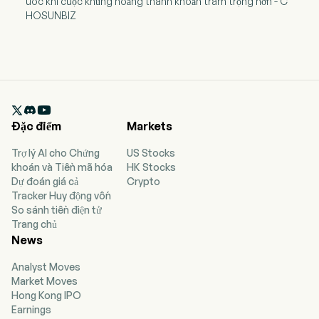
uốc khi cuộc khủng hoảng thanh khoản trầm trọng hơn - C
HOSUNBIZ

Đặc điểm
Markets
Trợ lý AI cho Chứng
US Stocks
khoán và Tiền mã hóa
HK Stocks
Dự đoán giá cả
Crypto
Tracker Huy động vốn
So sánh tiền điện tử
Trang chủ
News
Analyst Moves
Market Moves
Hong Kong IPO
Earnings