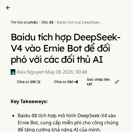

Tin tức cổ phiếu
Chủ đề
Baidu tích hợp DeepSeek-


V4 vào Ernie Bot để đối phó
với các đối thủ AI
Baidu tích hợp DeepSeek-
V4 vào Ernie Bot để đối
phó với các đối thủ AI
Alex Nguyen
·
May 06 2026, 00:48
Sao chép liên
Chia sẻ đến

Chia sẻ đến

kết
Key Takeaways:
Baidu đã tích hợp mô hình DeepSeek-V4 vào
Ernie Bot, cung cấp miễn phí cho công chúng
để tăng cường khả năng AI của mình.