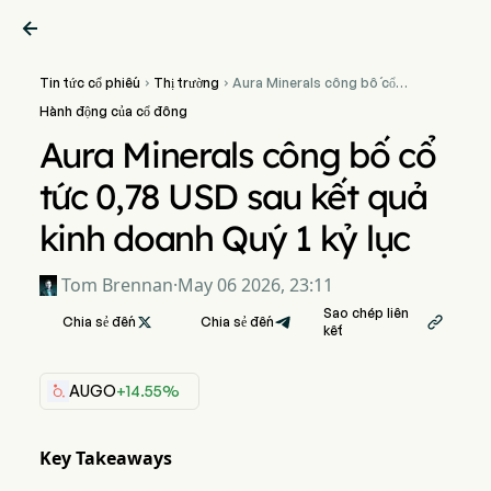

Tin tức cổ phiếu
Thị trường
Aura Minerals công bố cổ


tức 0,78 USD sau kết quả
Hành động của cổ đông
kinh doanh Quý 1 kỷ lục
Aura Minerals công bố cổ
tức 0,78 USD sau kết quả
kinh doanh Quý 1 kỷ lục
Tom Brennan
·
May 06 2026, 23:11
Sao chép liên
Chia sẻ đến

Chia sẻ đến

kết
AUGO
+14.55%
Key Takeaways