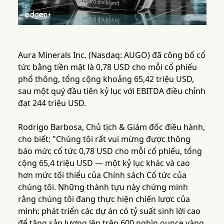
Aura Minerals Inc. (Nasdaq: AUGO) đã công bố cổ
tức bằng tiền mặt là 0,78 USD cho mỗi cổ phiếu
phổ thông, tổng cộng khoảng 65,42 triệu USD,
sau một quý đầu tiên kỷ lục với EBITDA điều chỉnh
đạt 244 triệu USD.
Rodrigo Barbosa, Chủ tịch & Giám đốc điều hành,
cho biết: "Chúng tôi rất vui mừng được thông
báo mức cổ tức 0,78 USD cho mỗi cổ phiếu, tổng
cộng 65,4 triệu USD — một kỷ lục khác và cao
hơn mức tối thiểu của Chính sách Cổ tức của
chúng tôi. Những thành tựu này chứng minh
rằng chúng tôi đang thực hiện chiến lược của
mình: phát triển các dự án có tỷ suất sinh lời cao
để tăng sản lượng lên trên 600 nghìn ounce vàng