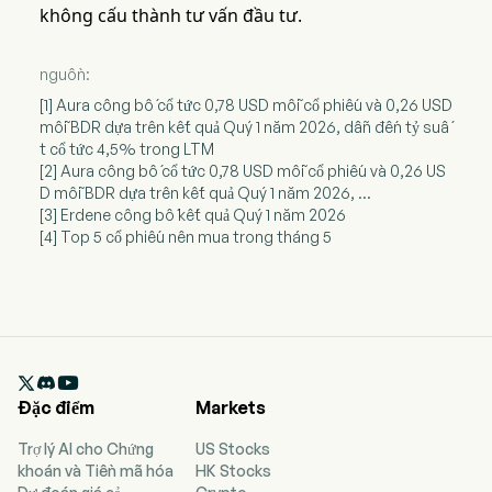
không cấu thành tư vấn đầu tư.
nguồn:
[1] Aura công bố cổ tức 0,78 USD mỗi cổ phiếu và 0,26 USD
mỗi BDR dựa trên kết quả Quý 1 năm 2026, dẫn đến tỷ suấ
t cổ tức 4,5% trong LTM
[2] Aura công bố cổ tức 0,78 USD mỗi cổ phiếu và 0,26 US
D mỗi BDR dựa trên kết quả Quý 1 năm 2026, ...
[3] Erdene công bố kết quả Quý 1 năm 2026
[4] Top 5 cổ phiếu nên mua trong tháng 5

Đặc điểm
Markets
Trợ lý AI cho Chứng
US Stocks
khoán và Tiền mã hóa
HK Stocks