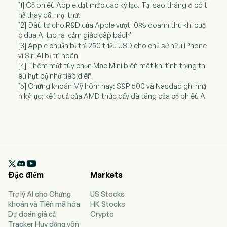
[1] Cổ phiếu Apple đạt mức cao kỷ lục. Tại sao tháng 6 có t
hể thay đổi mọi thứ.
[2] Đầu tư cho R&D của Apple vượt 10% doanh thu khi cuộ
c đua AI tạo ra 'cảm giác cấp bách'
[3] Apple chuẩn bị trả 250 triệu USD cho chủ sở hữu iPhone
vì Siri AI bị trì hoãn
[4] Thêm một tùy chọn Mac Mini biến mất khi tình trạng thi
ếu hụt bộ nhớ tiếp diễn
[5] Chứng khoán Mỹ hôm nay: S&P 500 và Nasdaq ghi nhậ
n kỷ lục; kết quả của AMD thúc đẩy đà tăng của cổ phiếu AI

Đặc điểm
Markets
Trợ lý AI cho Chứng
US Stocks
khoán và Tiền mã hóa
HK Stocks
Dự đoán giá cả
Crypto
Tracker Huy động vốn