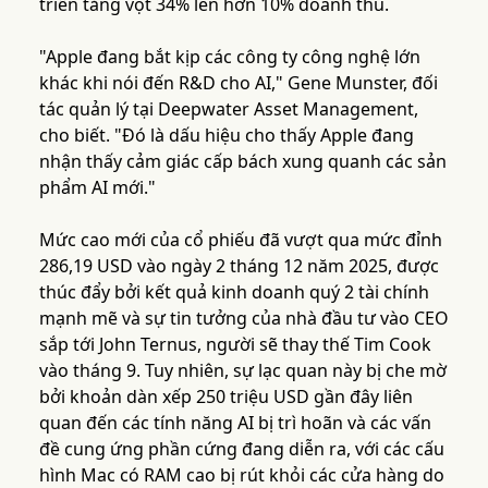
triển tăng vọt 34% lên hơn 10% doanh thu.
"Apple đang bắt kịp các công ty công nghệ lớn
khác khi nói đến R&D cho AI," Gene Munster, đối
tác quản lý tại Deepwater Asset Management,
cho biết. "Đó là dấu hiệu cho thấy Apple đang
nhận thấy cảm giác cấp bách xung quanh các sản
phẩm AI mới."
Mức cao mới của cổ phiếu đã vượt qua mức đỉnh
286,19 USD vào ngày 2 tháng 12 năm 2025, được
thúc đẩy bởi kết quả kinh doanh quý 2 tài chính
mạnh mẽ và sự tin tưởng của nhà đầu tư vào CEO
sắp tới John Ternus, người sẽ thay thế Tim Cook
vào tháng 9. Tuy nhiên, sự lạc quan này bị che mờ
bởi khoản dàn xếp 250 triệu USD gần đây liên
quan đến các tính năng AI bị trì hoãn và các vấn
đề cung ứng phần cứng đang diễn ra, với các cấu
hình Mac có RAM cao bị rút khỏi các cửa hàng do