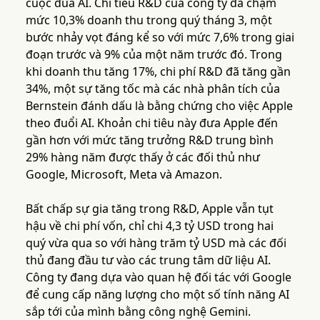
cuộc đua AI. Chi tiêu R&D của công ty đã chạm
mức 10,3% doanh thu trong quý tháng 3, một
bước nhảy vọt đáng kể so với mức 7,6% trong giai
đoạn trước và 9% của một năm trước đó. Trong
khi doanh thu tăng 17%, chi phí R&D đã tăng gần
34%, một sự tăng tốc mà các nhà phân tích của
Bernstein đánh dấu là bằng chứng cho việc Apple
theo đuổi AI. Khoản chi tiêu này đưa Apple đến
gần hơn với mức tăng trưởng R&D trung bình
29% hàng năm được thấy ở các đối thủ như
Google, Microsoft, Meta và Amazon.
Bất chấp sự gia tăng trong R&D, Apple vẫn tụt
hậu về chi phí vốn, chỉ chi 4,3 tỷ USD trong hai
quý vừa qua so với hàng trăm tỷ USD mà các đối
thủ đang đầu tư vào các trung tâm dữ liệu AI.
Công ty đang dựa vào quan hệ đối tác với Google
để cung cấp năng lượng cho một số tính năng AI
sắp tới của mình bằng công nghệ Gemini.