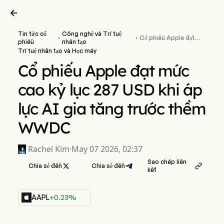

Tin tức cổ
Công nghệ và Trí tuệ
Cổ phiếu Apple đạt


phiếu
nhân tạo
mức cao kỷ lục 287
Trí tuệ nhân tạo và Học máy
USD khi áp lực AI gia
tăng trước thềm
Cổ phiếu Apple đạt mức
WWDC
cao kỷ lục 287 USD khi áp
lực AI gia tăng trước thềm
WWDC
Rachel Kim
·
May 07 2026, 02:37
Sao chép liên
Chia sẻ đến

Chia sẻ đến

kết
AAPL
+0.23%