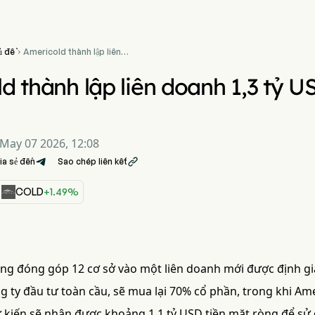
ủ đề
Americold thành lập liên

doanh 1,3 tỷ USD với EQT
để cắt giảm nợ
d thành lập liên doanh 1,3 tỷ U
May 07 2026, 12:08
ia sẻ đến
Sao chép liên kết

COLD
+1.49%
ng đóng góp 12 cơ sở vào một liên doanh mới được định giá
 ty đầu tư toàn cầu, sẽ mua lại 70% cổ phần, trong khi Amer
 kiến sẽ nhận được khoảng 1,1 tỷ USD tiền mặt ròng để sử 