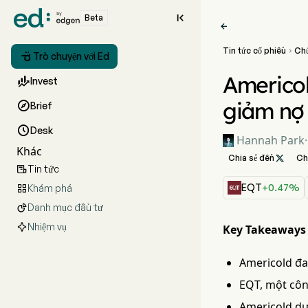

Beta

Tin tức cổ phiếu
Ch


Trò chuyện với Ed
Americol

Invest
giảm nợ

Brief

Desk
Hannah Park
·
Khác
Chia sẻ đến

Ch
Tin tức

EQT
+0.47%
Khám phá

Danh mục đầu tư

Nhiệm vụ
Key Takeaways
Americold đa
EQT, một công
Americold dự