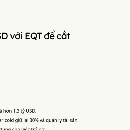
SD với EQT để cắt
 hơn 1,3 tỷ USD.
icold giữ lại 30% và quản lý tài sản.
dụng cho việc trả nợ.