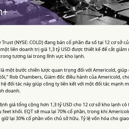
y Trust (NYSE: COLD) đang bán cổ phần đa số tại 12 cơ sở c
ột liên doanh trị giá 1,3 tỷ USD được thiết kế để cắt giảm
rong tương lai trong lĩnh vực kho lạnh.
 là một bước chiến lược quan trọng đối với Americold, giúp
tôi," Rob Chambers, Giám đốc điều hành của Americold, cho
ệ đối tác này giúp công ty liên kết với một đối tác mạnh m
nh doanh.
nh giá tổng cộng hơn 1,3 tỷ USD cho 12 cơ sở kho lạnh có t
u feet khối. EQT sẽ mua lại 70% cổ phần, trong khi Americo
 giữ lại 30% cổ phần vốn chủ sở hữu. Tỷ lệ vốn hóa cho giao