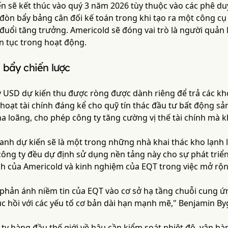
ến sẽ kết thúc vào quý 3 năm 2026 tùy thuộc vào các phê d
đòn bẩy bảng cân đối kế toán trong khi tạo ra một công cụ
đuổi tăng trưởng. Americold sẽ đóng vai trò là người quản 
n tục trong hoạt động.
 bẩy chiến lược
tỷ USD dự kiến thu được ròng được dành riêng để trả các k
 hoạt tài chính đáng kể cho quỹ tín thác đầu tư bất động s
 loãng, cho phép công ty tăng cường vị thế tài chính mà 
anh dự kiến sẽ là một trong những nhà khai thác kho lạnh 
công ty đều dự định sử dụng nền tảng này cho sự phát triể
 của Americold và kinh nghiệm của EQT trong việc mở rộng
 phản ánh niềm tin của EQT vào cơ sở hạ tầng chuỗi cung ứn
 hồi với các yếu tố cơ bản dài hạn mạnh mẽ," Benjamin Byg
ty hàng đầu thế giới về hậu cần kiểm soát nhiệt độ, vận hà