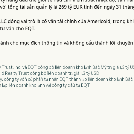
với tổng tài sản quản lý là 269 tỷ EUR tính đến ngày 31 thá
LLC đóng vai trò là cố vấn tài chính của Americold, trong khi
tư vấn cho EQT.
 dành cho mục đích thông tin và không cấu thành lời khuyên
y Trust, Inc. và EQT công bố liên doanh kho lạnh Bắc Mỹ trị giá 1,3 tỷ 
d Realty Trust công bố liên doanh trị giá 1,3 tỷ USD
y, công ty vốn cổ phần tư nhân EQT thành lập liên doanh kho lạnh Bắc M
 lập liên doanh kho lạnh với công ty đầu tư EQT