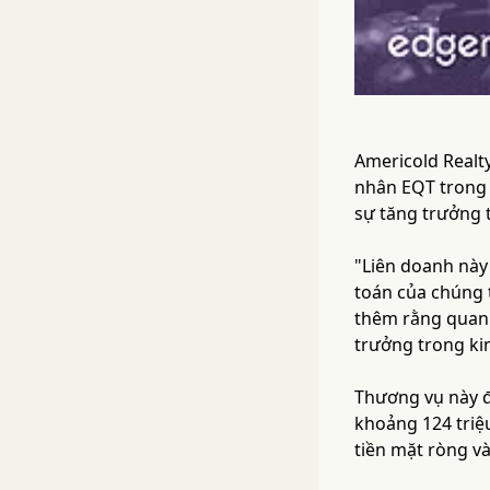
Americold Realt
nhân EQT trong m
sự tăng trưởng t
"Liên doanh này
toán của chúng 
thêm rằng quan h
trưởng trong ki
Thương vụ này đị
khoảng 124 triệ
tiền mặt ròng và