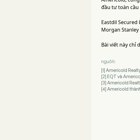
đầu tư toàn cầu 
Eastdil Secured 
Morgan Stanley 
Bài viết này chỉ
nguồn:
[1] Americold Realt
[2] EQT và Americol
[3] Americold Realt
[4] Americold thành