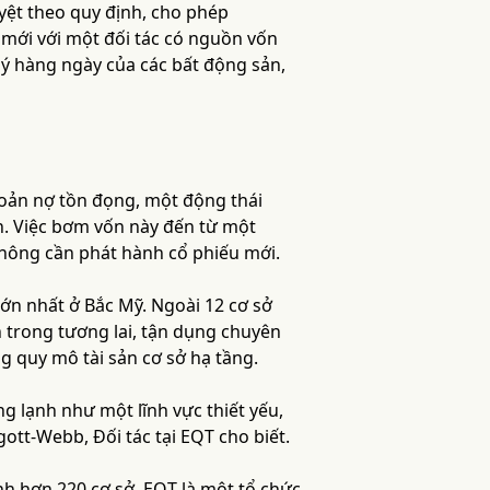
uyệt theo quy định, cho phép
 mới với một đối tác có nguồn vốn
lý hàng ngày của các bất động sản,
hoản nợ tồn đọng, một động thái
ản. Việc bơm vốn này đến từ một
không cần phát hành cổ phiếu mới.
lớn nhất ở Bắc Mỹ. Ngoài 12 cơ sở
n trong tương lai, tận dụng chuyên
 quy mô tài sản cơ sở hạ tầng.
g lạnh như một lĩnh vực thiết yếu,
ott-Webb, Đối tác tại EQT cho biết.
nh hơn 220 cơ sở. EQT là một tổ chức