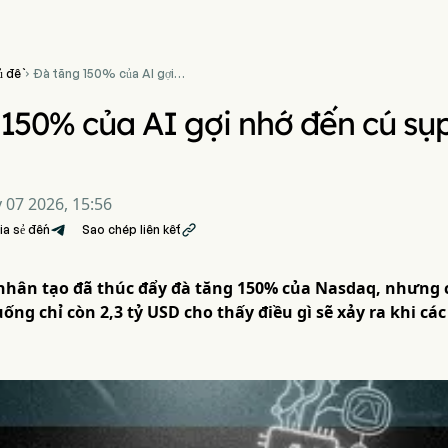
ủ đề
Đà tăng 150% của AI gợi

nhớ đến cú sụp đổ 47 tỷ
USD của Peloton
150% của AI gợi nhớ đến cú sụ
 07 2026, 15:56
ia sẻ đến
Sao chép liên kết

ệ nhân tạo đã thúc đẩy đà tăng 150% của Nasdaq, nhưng 
uống chỉ còn 2,3 tỷ USD cho thấy điều gì sẽ xảy ra khi c