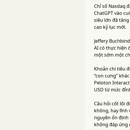
Chỉ số Nasdaq đ
ChatGPT vào cuối
siêu lớn đã tăn
cao kỷ lục mới.
Jeffery Buchbinde
AI có thực hiện
một sớm một chiề
Khoản chi tiêu 
“con cưng” khác 
Peloton Interac
USD từ mức đỉnh
Câu hỏi cốt lõi 
không, hay lĩnh 
nguyên ổn định m
không đáp ứng đ