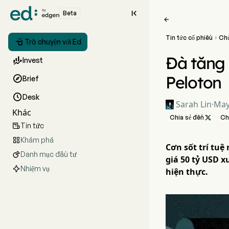

Beta

Tin tức cổ phiếu
Ch


Trò chuyện với Ed
Đà tăng 

Invest
Peloton

Brief

Desk
Sarah Lin
·
May
Khác
Chia sẻ đến

Ch
Tin tức

Khám phá

Cơn sốt trí tu
Danh mục đầu tư

giá 50 tỷ USD x
Nhiệm vụ
hiện thực.