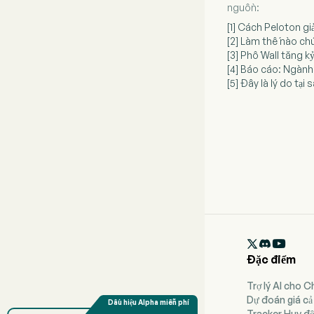
nguồn:
[1] Cách Peloton giả
[2] Làm thế nào ch
[3] Phố Wall tăng k
[4] Báo cáo: Ngành
[5] Đây là lý do tạ

Đặc điểm
Trợ lý AI cho 
Dự đoán giá cả
Tracker Huy đ