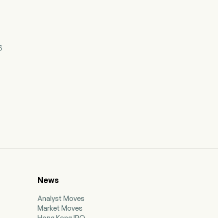
ổ
News
Analyst Moves
Market Moves
Hong Kong IPO