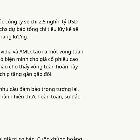
c công ty sẽ chi 2,5 nghìn tỷ USD
hs dự báo tổng chi tiêu lũy kế sẽ
 năng lượng.
Nvidia và AMD, tạo ra một vòng tuần
đó biện minh cho giá cổ phiếu cao
 nào cho thấy vòng tuần hoàn này
chip tăng gần gấp đôi.
 nhu cầu đảm bảo trong tương lai.
thành hiện thực hoàn toàn, sự đảo
ỏi giá trị cơ bản. Cuộc khủng hoảng