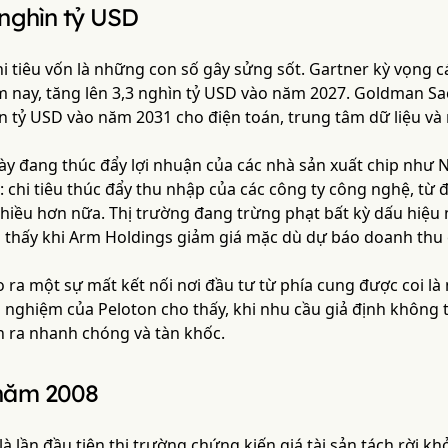
 nghìn tỷ USD
i tiêu vốn là những con số gây sửng sốt. Gartner kỳ vọng cá
m nay, tăng lên 3,3 nghìn tỷ USD vào năm 2027. Goldman Sac
ìn tỷ USD vào năm 2031 cho điện toán, trung tâm dữ liệu và
này đang thúc đẩy lợi nhuận của các nhà sản xuất chip như 
 chi tiêu thúc đẩy thu nhập của các công ty công nghệ, từ 
 nhiều hơn nữa. Thị trường đang trừng phạt bất kỳ dấu hiệu
ã thấy khi Arm Holdings giảm giá mặc dù dự báo doanh thu 
 ra một sự mất kết nối nơi đầu tư từ phía cung được coi là
nghiệm của Peloton cho thấy, khi nhu cầu giả định không 
ễn ra nhanh chóng và tàn khốc.
 năm 2008
à lần đầu tiên thị trường chứng kiến giá tài sản tách rời kh