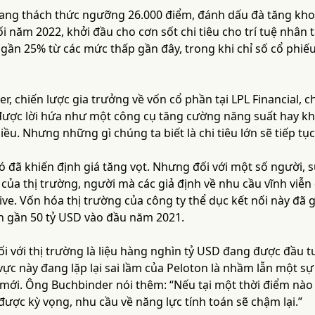
ang thách thức ngưỡng 26.000 điểm, đánh dấu đà tăng kho
 năm 2022, khởi đầu cho cơn sốt chi tiêu cho trí tuệ nhân
g gần 25% từ các mức thấp gần đây, trong khi chỉ số cổ phi
r, chiến lược gia trưởng về vốn cổ phần tại LPL Financial, ch
 được lời hứa như một công cụ tăng cường năng suất hay k
u. Nhưng những gì chúng ta biết là chi tiêu lớn sẽ tiếp tục 
đó đã khiến định giá tăng vọt. Nhưng đối với một số người,
của thị trường, người mà các giả định về nhu cầu vĩnh viễn
tive. Vốn hóa thị trường của công ty thể dục kết nối này đ
 gần 50 tỷ USD vào đầu năm 2021.
đối với thị trường là liệu hàng nghìn tỷ USD đang được đầu t
vực này đang lặp lại sai lầm của Peloton là nhầm lẫn một s
ới. Ông Buchbinder nói thêm: “Nếu tại một thời điểm nào đó
ược kỳ vọng, nhu cầu về năng lực tính toán sẽ chậm lại.”