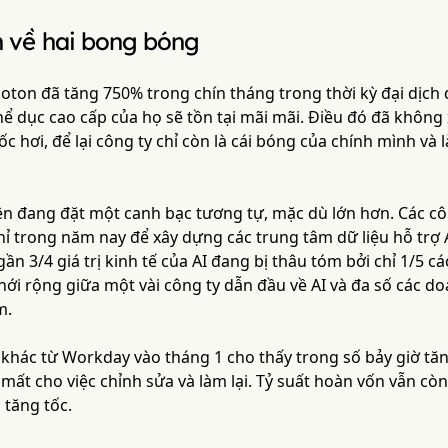
 về hai bong bóng
oton đã tăng 750% trong chín tháng trong thời kỳ đại dịch 
thể dục cao cấp của họ sẽ tồn tại mãi mãi. Điều đó đã không x
c hơi, để lại công ty chỉ còn là cái bóng của chính mình và 
ện đang đặt một canh bạc tương tự, mặc dù lớn hơn. Các cô
hỉ trong năm nay để xây dựng các trung tâm dữ liệu hỗ trợ 
gần 3/4 giá trị kinh tế của AI đang bị thâu tóm bởi chỉ 1/5 
nới rộng giữa một vài công ty dẫn đầu về AI và đa số các d
m.
khác từ Workday vào tháng 1 cho thấy trong số bảy giờ tăn
 mất cho việc chỉnh sửa và làm lại. Tỷ suất hoàn vốn vẫn còn
 tăng tốc.