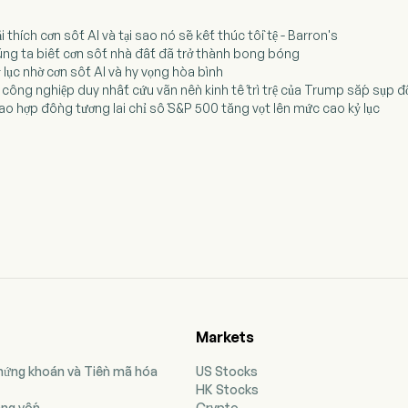
i thích cơn sốt AI và tại sao nó sẽ kết thúc tồi tệ - Barron's
úng ta biết cơn sốt nhà đất đã trở thành bong bóng
ỷ lục nhờ cơn sốt AI và hy vọng hòa bình
 công nghiệp duy nhất cứu vãn nền kinh tế trì trệ của Trump sắp sụp đ
i sao hợp đồng tương lai chỉ số S&P 500 tăng vọt lên mức cao kỷ lục
Markets
Chứng khoán và Tiền mã hóa
US Stocks
HK Stocks
ộng vốn
Crypto