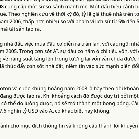
8 cung cấp một sự so sánh mạnh mẽ. Một dấu hiệu cảnh báo
huê. Theo nghiên cứu về thời kỳ đó, tỷ lệ giá thuê nhà trê
năm 2006, thấp hơn nhiều so với phạm vi lịch sử từ 5% đến
 mà tài sản tạo ra.
 nhà đất, việc mua đầu cơ diễn ra tràn lan, với các ngôi n
m 2005. Trong cơn sốt AI, sự đầu cơ nằm ở chi tiêu vốn, với
g về năng suất tăng lên trong tương lai vốn vẫn chưa được 
đã thúc đẩy cơn sốt nhà đất, niềm tin vào sức mạnh biến đổ
eloton và cuộc khủng hoảng năm 2008 là hãy theo dõi khoả
n đang được tạo ra. Khi khoảng cách đó được duy trì bởi mộ
n có thể đo lường được, nó sẽ trở thành một bong bóng. Câu 
,6 nghìn tỷ USD vào AI có khác biệt hay không.
 dành cho mục đích thông tin và không cấu thành lời khuyên