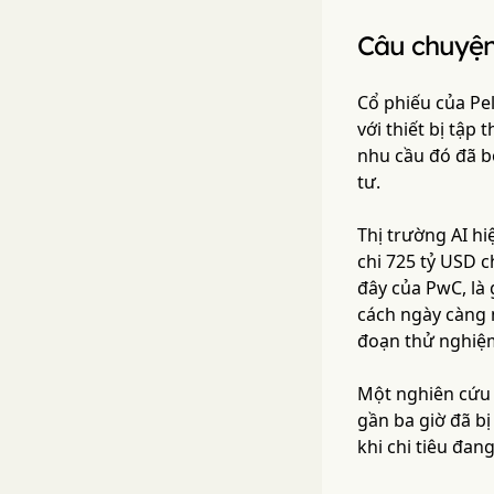
Câu chuyện
Cổ phiếu của Pel
với thiết bị tập 
nhu cầu đó đã bố
tư.
Thị trường AI hi
chi 725 tỷ USD c
đây của PwC, là 
cách ngày càng 
đoạn thử nghiệ
Một nghiên cứu 
gần ba giờ đã bị
khi chi tiêu đang