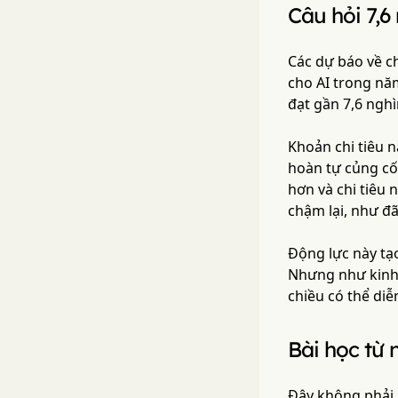
Câu hỏi 7,6
Các dự báo về ch
cho AI trong nă
đạt gần 7,6 ngh
Khoản chi tiêu 
hoàn tự củng cố:
hơn và chi tiêu
chậm lại, như đ
Động lực này tạo
Nhưng như kinh 
chiều có thể di
Bài học từ
Đây không phải l