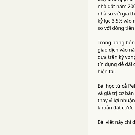
nhà đất năm 200
nhà so với giá t
kỷ lục 3,5% vào 
so với dòng tiền
Trong bong bóng
giao dịch vào nă
dựa trên kỳ vọn
tín dụng dễ dãi 
hiện tại.
Bài học từ cả P
và giá trị cơ bả
thay vì lợi nhuậ
khoản đặt cược 7
Bài viết này chỉ