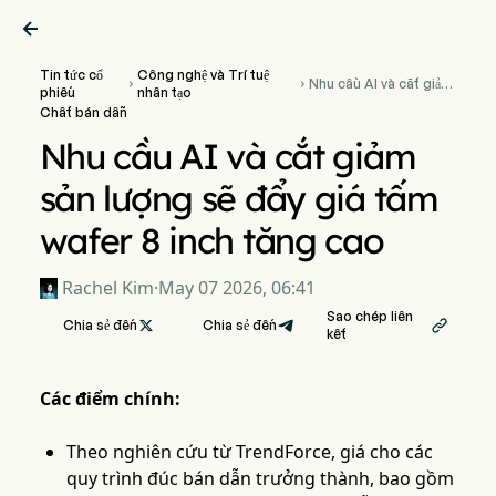

Tin tức cổ
Công nghệ và Trí tuệ
Nhu cầu AI và cắt giảm


phiếu
nhân tạo
sản lượng sẽ đẩy giá
Chất bán dẫn
tấm wafer 8 inch tăng
cao
Nhu cầu AI và cắt giảm
sản lượng sẽ đẩy giá tấm
wafer 8 inch tăng cao
Rachel Kim
·
May 07 2026, 06:41
Sao chép liên
Chia sẻ đến

Chia sẻ đến

kết
Các điểm chính:
Theo nghiên cứu từ TrendForce, giá cho các
quy trình đúc bán dẫn trưởng thành, bao gồm