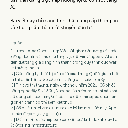
bán dẫn đang trực tiếp hưởng lợi từ cơn sốt vàng
AI.
Bài viết này chỉ mang tính chất cung cấp thông tin
và không cấu thành lời khuyên đầu tư.
nguồn:
[1] TrendForce Consulting: Việc cắt giảm sản lượng của các
xưởng đúc lớn và nhu cầu tăng vọt đối với IC ngoại vi AI dẫn
đến đợt tăng giá đang hình thành trong quy trình đúc Waf
er trưởng thành
[2] Các công ty thiết bị bán dẫn của Trung Quốc giành thê
m thị phần bất chấp các lệnh trừng phạt của Hoa Kỳ
[3] Tin tức thị trường, ngày 6 tháng 5 năm 2026: Cổ phiếu
công nghệ đẩy S&P 500, Nasdaq lên mức kỷ lục khi các chỉ
số đóng cửa cao hơn; Giá dầu lao dốc nhờ sự lạc quan rằn
g chiến tranh có thể sớm kết thúc
[4] Cổ phiếu Intel vừa đạt mức cao kỷ lục mới. Lần này, Appl
e nhận được mọi sự ghi nhận.
[5] Điểm nhấn cuộc họp báo cáo kết quả kinh doanh quý 1 c
ủa Sterling Infrastructure