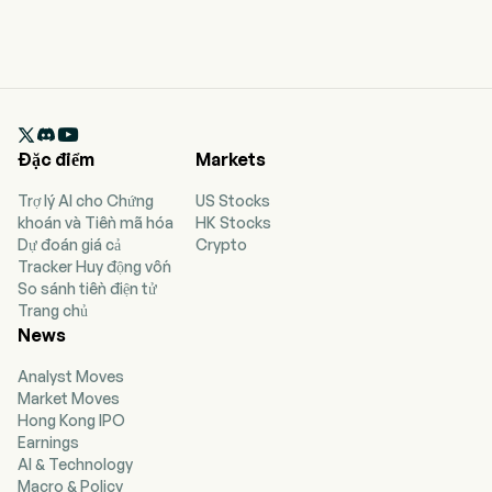

Đặc điểm
Markets
Trợ lý AI cho Chứng
US Stocks
khoán và Tiền mã hóa
HK Stocks
Dự đoán giá cả
Crypto
Tracker Huy động vốn
So sánh tiền điện tử
Trang chủ
News
Analyst Moves
Market Moves
Hong Kong IPO
Earnings
AI & Technology
Macro & Policy