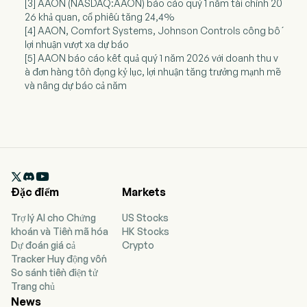
[3] AAON (NASDAQ:AAON) báo cáo quý 1 năm tài chính 20
26 khả quan, cổ phiếu tăng 24,4%
[4] AAON, Comfort Systems, Johnson Controls công bố
lợi nhuận vượt xa dự báo
[5] AAON báo cáo kết quả quý 1 năm 2026 với doanh thu v
à đơn hàng tồn đọng kỷ lục, lợi nhuận tăng trưởng mạnh mẽ
và nâng dự báo cả năm

Đặc điểm
Markets
Trợ lý AI cho Chứng
US Stocks
khoán và Tiền mã hóa
HK Stocks
Dự đoán giá cả
Crypto
Tracker Huy động vốn
So sánh tiền điện tử
Trang chủ
News