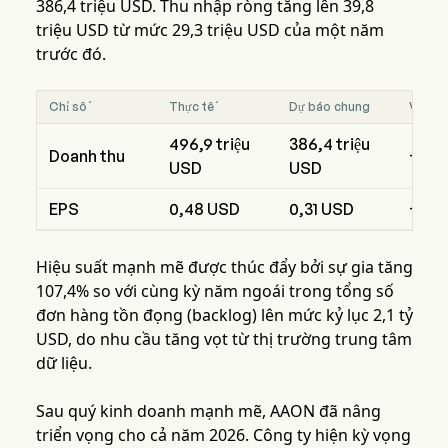
386,4 triệu USD. Thu nhập ròng tăng lên 39,8
triệu USD từ mức 29,3 triệu USD của một năm
trước đó.
Chỉ số
Thực tế
Dự báo chung
Vượt/
496,9 triệu
386,4 triệu
Doanh thu
+28
USD
USD
EPS
0,48 USD
0,31 USD
+54
Hiệu suất mạnh mẽ được thúc đẩy bởi sự gia tăng
107,4% so với cùng kỳ năm ngoái trong tổng số
đơn hàng tồn đọng (backlog) lên mức kỷ lục 2,1 tỷ
USD, do nhu cầu tăng vọt từ thị trường trung tâm
dữ liệu.
Sau quý kinh doanh mạnh mẽ, AAON đã nâng
triển vọng cho cả năm 2026. Công ty hiện kỳ vọng