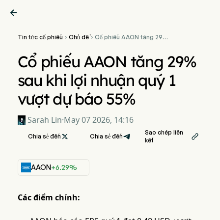

Tin tức cổ phiếu
Chủ đề
Cổ phiếu AAON tăng 29%


sau khi lợi nhuận quý 1 vượt
dự báo 55%
Cổ phiếu AAON tăng 29%
sau khi lợi nhuận quý 1
vượt dự báo 55%
Sarah Lin
·
May 07 2026, 14:16
Sao chép liên
Chia sẻ đến

Chia sẻ đến

kết
AAON
+6.29%
Các điểm chính: