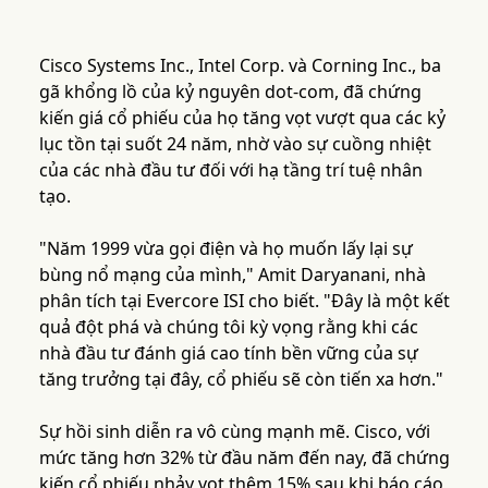
Cisco Systems Inc., Intel Corp. và Corning Inc., ba
gã khổng lồ của kỷ nguyên dot-com, đã chứng
kiến giá cổ phiếu của họ tăng vọt vượt qua các kỷ
lục tồn tại suốt 24 năm, nhờ vào sự cuồng nhiệt
của các nhà đầu tư đối với hạ tầng trí tuệ nhân
tạo.
"Năm 1999 vừa gọi điện và họ muốn lấy lại sự
bùng nổ mạng của mình," Amit Daryanani, nhà
phân tích tại Evercore ISI cho biết. "Đây là một kết
quả đột phá và chúng tôi kỳ vọng rằng khi các
nhà đầu tư đánh giá cao tính bền vững của sự
tăng trưởng tại đây, cổ phiếu sẽ còn tiến xa hơn."
Sự hồi sinh diễn ra vô cùng mạnh mẽ. Cisco, với
mức tăng hơn 32% từ đầu năm đến nay, đã chứng
kiến cổ phiếu nhảy vọt thêm 15% sau khi báo cáo