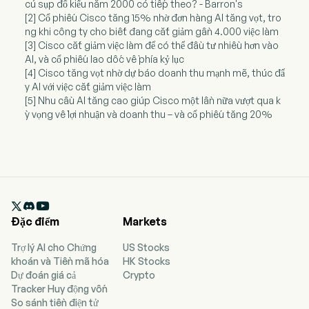
cú sụp đổ kiểu năm 2000 có tiếp theo? - Barron's
[2] Cổ phiếu Cisco tăng 15% nhờ đơn hàng AI tăng vọt, tro
ng khi công ty cho biết đang cắt giảm gần 4.000 việc làm
[3] Cisco cắt giảm việc làm để có thể đầu tư nhiều hơn vào
AI, và cổ phiếu lao dốc về phía kỷ lục
[4] Cisco tăng vọt nhờ dự báo doanh thu mạnh mẽ, thúc đẩ
y AI với việc cắt giảm việc làm
[5] Nhu cầu AI tăng cao giúp Cisco một lần nữa vượt qua k
ỳ vọng về lợi nhuận và doanh thu – và cổ phiếu tăng 20%

Đặc điểm
Markets
Trợ lý AI cho Chứng
US Stocks
khoán và Tiền mã hóa
HK Stocks
Dự đoán giá cả
Crypto
Tracker Huy động vốn
So sánh tiền điện tử