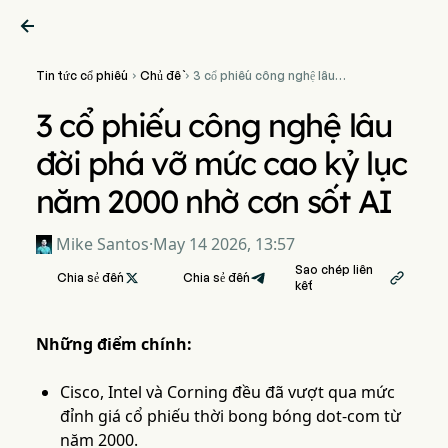

Tin tức cổ phiếu
Chủ đề
3 cổ phiếu công nghệ lâu


đời phá vỡ mức cao kỷ lục
năm 2000 nhờ cơn sốt AI
3 cổ phiếu công nghệ lâu
đời phá vỡ mức cao kỷ lục
năm 2000 nhờ cơn sốt AI
Mike Santos
·
May 14 2026, 13:57
Sao chép liên
Chia sẻ đến

Chia sẻ đến

kết
Những điểm chính:
Cisco, Intel và Corning đều đã vượt qua mức
đỉnh giá cổ phiếu thời bong bóng dot-com từ
năm 2000.