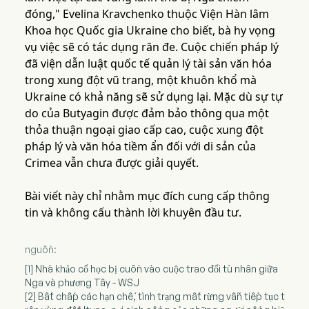
đóng," Evelina Kravchenko thuộc Viện Hàn lâm
Khoa học Quốc gia Ukraine cho biết, bà hy vọng
vụ việc sẽ có tác dụng răn đe. Cuộc chiến pháp lý
đã viện dẫn luật quốc tế quản lý tài sản văn hóa
trong xung đột vũ trang, một khuôn khổ mà
Ukraine có khả năng sẽ sử dụng lại. Mặc dù sự tự
do của Butyagin được đảm bảo thông qua một
thỏa thuận ngoại giao cấp cao, cuộc xung đột
pháp lý và văn hóa tiềm ẩn đối với di sản của
Crimea vẫn chưa được giải quyết.
Bài viết này chỉ nhằm mục đích cung cấp thông
tin và không cấu thành lời khuyên đầu tư.
nguồn:
[1] Nhà khảo cổ học bị cuốn vào cuộc trao đổi tù nhân giữa
Nga và phương Tây - WSJ
[2] Bất chấp các hạn chế, tình trạng mất rừng vẫn tiếp tục t