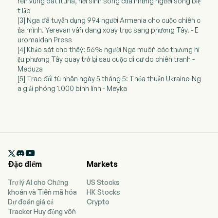
rên vùng đất Ituna, nơi sinh sống của những người sống biệ
t lập
[3] Nga đã tuyển dụng 994 người Armenia cho cuộc chiến c
ủa mình. Yerevan vẫn đang xoay trục sang phương Tây. - E
uromaidan Press
[4] Khảo sát cho thấy: 56% người Nga muốn các thương hi
ệu phương Tây quay trở lại sau cuộc di cư do chiến tranh -
Meduza
[5] Trao đổi tù nhân ngày 5 tháng 5: Thỏa thuận Ukraine-Ng
a giải phóng 1.000 binh lính - Meyka

Đặc điểm
Markets
Trợ lý AI cho Chứng
US Stocks
khoán và Tiền mã hóa
HK Stocks
Dự đoán giá cả
Crypto
Tracker Huy động vốn