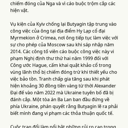
chiếm đóng của Nga và vì cáo buộc trộm cắp các
hiện vật.
Vụ kiện của Kyiv chống lại Butyagin tập trung vào
công việc của ông tại địa điểm Hy Lạp cổ đại
Myrmekion ở Crimea, nơi ông tiếp tục làm việc với
sự cho phép của Moscow sau khi sáp nhập năm
2014. Các công tố viên cáo buộc công việc này vi
phạm Nghị định thư thứ hai năm 1999 đối với
Công ước Hague, cấm khai quật khảo cổ trong
vùng lãnh thổ bị chiếm đóng trừ khi thiết yếu cho
việc bảo tồn. Tranh chấp gia tăng sau khi phát
hiện khoảng 30 đồng tiền vàng từ thời Alexander
Đại đế vào năm 2022 mà Ukraine tuyên bố đã bị
đánh cắp. Một tòa án Ba Lan ban đầu đứng về
phía Ukraine, phán quyết rằng Butyagin lẽ ra phải
biết mình đang vi phạm các thỏa thuận quốc tế.
Cuộc trao đổi làm nổi bật những rủi ro cao trong