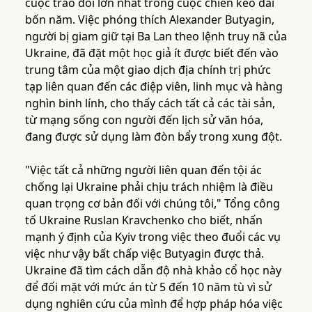
cuộc trao đổi lớn nhất trong cuộc chiến kéo dài
bốn năm. Việc phóng thích Alexander Butyagin,
người bị giam giữ tại Ba Lan theo lệnh truy nã của
Ukraine, đã đặt một học giả ít được biết đến vào
trung tâm của một giao dịch địa chính trị phức
tạp liên quan đến các điệp viên, linh mục và hàng
nghìn binh lính, cho thấy cách tất cả các tài sản,
từ mạng sống con người đến lịch sử văn hóa,
đang được sử dụng làm đòn bẩy trong xung đột.
"Việc tất cả những người liên quan đến tội ác
chống lại Ukraine phải chịu trách nhiệm là điều
quan trọng cơ bản đối với chúng tôi," Tổng công
tố Ukraine Ruslan Kravchenko cho biết, nhấn
mạnh ý định của Kyiv trong việc theo đuổi các vụ
việc như vậy bất chấp việc Butyagin được thả.
Ukraine đã tìm cách dẫn độ nhà khảo cổ học này
để đối mặt với mức án từ 5 đến 10 năm tù vì sử
dụng nghiên cứu của mình để hợp pháp hóa việc