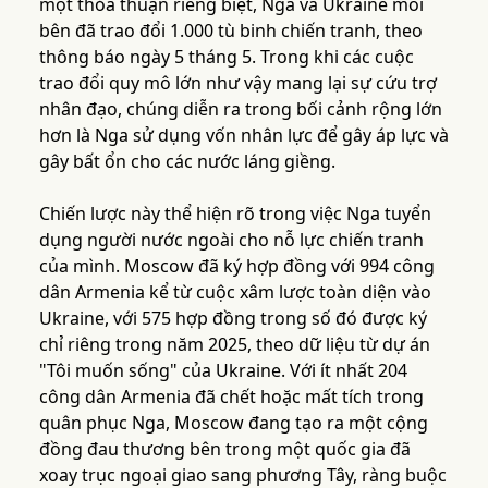
một thỏa thuận riêng biệt, Nga và Ukraine mỗi
bên đã trao đổi 1.000 tù binh chiến tranh, theo
thông báo ngày 5 tháng 5. Trong khi các cuộc
trao đổi quy mô lớn như vậy mang lại sự cứu trợ
nhân đạo, chúng diễn ra trong bối cảnh rộng lớn
hơn là Nga sử dụng vốn nhân lực để gây áp lực và
gây bất ổn cho các nước láng giềng.
Chiến lược này thể hiện rõ trong việc Nga tuyển
dụng người nước ngoài cho nỗ lực chiến tranh
của mình. Moscow đã ký hợp đồng với 994 công
dân Armenia kể từ cuộc xâm lược toàn diện vào
Ukraine, với 575 hợp đồng trong số đó được ký
chỉ riêng trong năm 2025, theo dữ liệu từ dự án
"Tôi muốn sống" của Ukraine. Với ít nhất 204
công dân Armenia đã chết hoặc mất tích trong
quân phục Nga, Moscow đang tạo ra một cộng
đồng đau thương bên trong một quốc gia đã
xoay trục ngoại giao sang phương Tây, ràng buộc