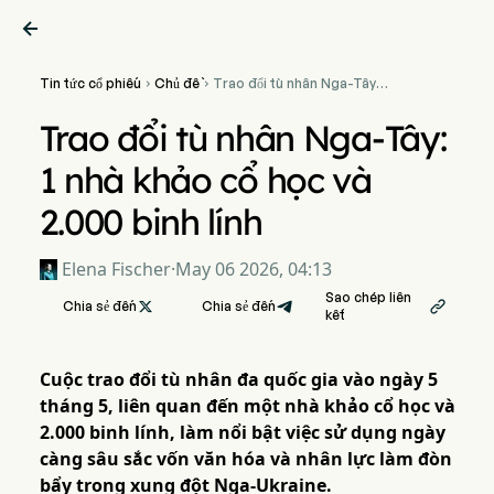

Tin tức cổ phiếu
Chủ đề
Trao đổi tù nhân Nga-Tây: 1


nhà khảo cổ học và 2.000
binh lính
Trao đổi tù nhân Nga-Tây:
1 nhà khảo cổ học và
2.000 binh lính
Elena Fischer
·
May 06 2026, 04:13
Sao chép liên
Chia sẻ đến

Chia sẻ đến

kết
Cuộc trao đổi tù nhân đa quốc gia vào ngày 5
tháng 5, liên quan đến một nhà khảo cổ học và
2.000 binh lính, làm nổi bật việc sử dụng ngày
càng sâu sắc vốn văn hóa và nhân lực làm đòn
bẩy trong xung đột Nga-Ukraine.