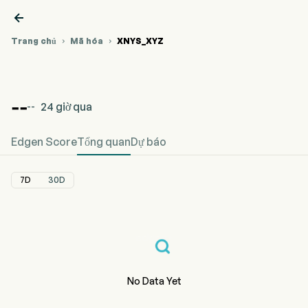

Trang chủ
Mã hóa
XNYS_XYZ


Giá %{var0} (%
Biểu đồ giá tiền điện tử %
Giá %
{var0}
{var1})
{var0}
--
24 giờ qua
--
Edgen Score
Tổng quan
Dự báo
7D
30D
No Data Yet