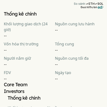
So sánh:
ETH
SOL


Được hỗ trợ bởi
Thống kê chính
Khối lượng giao dịch (24
Nguồn cung lưu hành
giờ)
--
--
Vốn hóa thị trường
Tổng cung
--
--
Người nắm giữ
Nguồn cung tối đa
--
--
FDV
Ngày tạo
--
--
Core Team
Investors
Thống kê chính