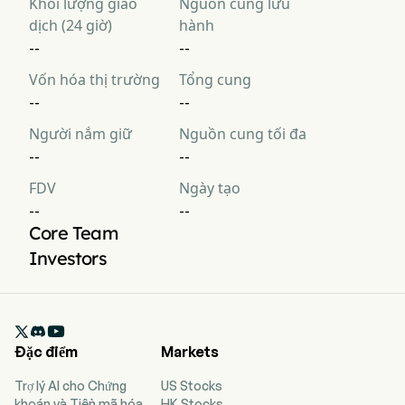
Khối lượng giao
Nguồn cung lưu
dịch (24 giờ)
hành
--
--
Vốn hóa thị trường
Tổng cung
--
--
Người nắm giữ
Nguồn cung tối đa
--
--
FDV
Ngày tạo
--
--
Core Team
Investors

Đặc điểm
Markets
Trợ lý AI cho Chứng
US Stocks
khoán và Tiền mã hóa
HK Stocks