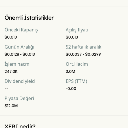
Önemli İstatistikler
Önceki Kapanış
Açılış fiyatı
$0.013
$0.013
Günün Aralığı
52 haftalık aralık
$0.0128 - $0.013
$0.0037 - $0.0299
İşlem hacmi
Ort.Hacim
247.0K
3.0M
Dividend yield
EPS (TTM)
--
-0.00
Piyasa Değeri
$12.0M
XERI nedir?