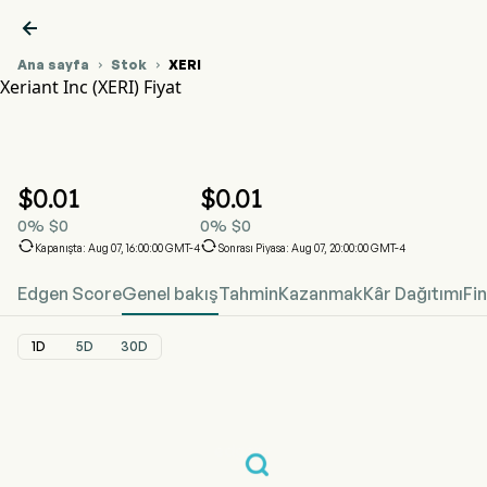

Ana sayfa
Stok
XERI


Xeriant Inc (XERI) Fiyat
XERI Hisse Senedi Fiyat Grafiği
XERI Fiyat
Xeriant Inc
$
0.01
$
0.01
0
%
$
0
0
%
$
0


Kapanışta: Aug 07, 16:00:00 GMT-4
Sonrası Piyasa: Aug 07, 20:00:00 GMT-4
Edgen Score
Genel bakış
Tahmin
Kazanmak
Kâr Dağıtımı
Fi
1D
5D
30D