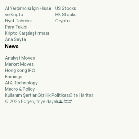
2011'de halka arz edilmiştir. Kuruluş, geniş bir
AI Yardımcısı İçin Hisse
US Stocks
endüstri yelpazesinde uygulama alanı bulan
ve Kripto
HK Stocks
çevre dostu gelişmiş malzemelerin
Fiyat Tahmini
Crypto
geliştirilmesine ve ticarileştirilmesine
Para Takibi
odaklanmaktadır. Gelişmiş malzemeler ürün
Kripto Karşılaştırması
çizgisi DUREVER markası altında pazarlanacaktır
Ana Sayfa
ve inşaat sektöründe geleneksel malzemelerin
News
(alçıpan, kontrplak, OSB, MDF, MgO panosu ve
diğer inşaat malzemeleri) yerini almak üzere
Analyst Moves
tasarlanmış, plastik ve selüloz atıklardan ve özel
Market Moves
bir alev geciktirici maddeden üretilen patent
Hong Kong IPO
başvurusu yapılan NEXBOARD gibi çevre dostu
Earnings
kompozit yapı panellerini içermektedir. Şirketin
AI & Technology
teknoloji alanları arasında Güçlendirilmiş Kalkış
Macro & Policy
Uçağı, İnsansız Hava Sistemleri, Kent Hava
Kullanım Şartları
Gizlilik Politikası
Site Haritası
Taşınabilirliği, İtme Sistemleri, Gelişmiş
© 2026 Edgen, tr'ye dayalı
Malzemeler ve Yapay Zeka bulunmaktadır.