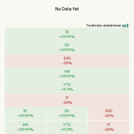
No Data Yet
Tarafından desteklenen
1D
+
29.99
%
5D
+
29.99
%
30D
-
35
%
6M
+
29.99
%
YTD
+
11.11
%
1Y
-
35
%
1D
5D
30D
+
29.99
%
+
29.99
%
-
35
%
6M
YTD
1Y
+
29.99
%
+
11.11
%
-
35
%