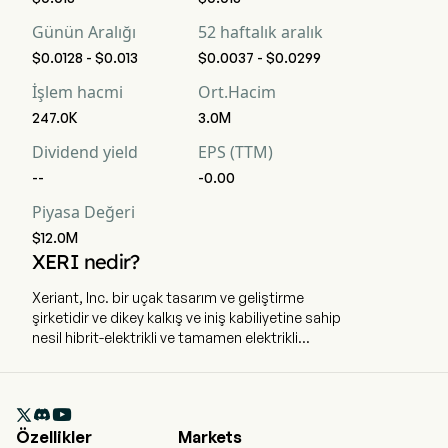
Günün Aralığı
52 haftalık aralık
$0.0128 - $0.013
$0.0037 - $0.0299
İşlem hacmi
Ort.Hacim
247.0K
3.0M
Dividend yield
EPS (TTM)
--
-0.00
Piyasa Değeri
$12.0M
XERI nedir?
Xeriant, Inc. bir uçak tasarım ve geliştirme
şirketidir ve dikey kalkış ve iniş kabiliyetine sahip
nesil hibrit-elektrikli ve tamamen elektrikli
uçakların edinimi, geliştirilmesi ve
yaygınlaştırılması ile performansı artıran havacılık
teknolojileri, gelişmiş malzemeler ve kritik destek

altyapısıyla ilgilenmektedir. Şirket Floriday'ın
Özellikler
Markets
Boca Raton kentinde merkezlidir. Şirket 9 Şubat