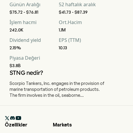
Günün Aralığı
52 haftalık aralık
$75.72 - $76.81
$41.73 - $87.39
İşlem hacmi
Ort.Hacim
242.0K
1.1M
Dividend yield
EPS (TTM)
2.15%
10.13
Piyasa Değeri
$3.8B
STNG nedir?
Scorpio Tankers, Inc. engages in the provision of
marine transportation of petroleum products.
The firm involves in the oil, seaborne
transportation of refined petroleum products
from the tanker industry to the international
shipping markets. The company operates

through four segments: Handymax, MR (Medium
Özellikler
Markets
Range), Long Range 1 (LR1)/Panamax and Long
Range 2 (LR2)/Aframax. The company consists