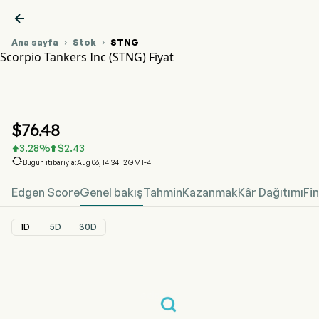

Ana sayfa
Stok
STNG


Scorpio Tankers Inc (STNG) Fiyat
STNG Hisse Senedi Fiyat Grafiği
STNG Fiyat
Scorpio Tankers Inc
$
76.48
3.28
%
$
2.43



Bugün itibarıyla:Aug 06, 14:34:12 GMT-4
Edgen Score
Genel bakış
Tahmin
Kazanmak
Kâr Dağıtımı
Fi
1D
5D
30D