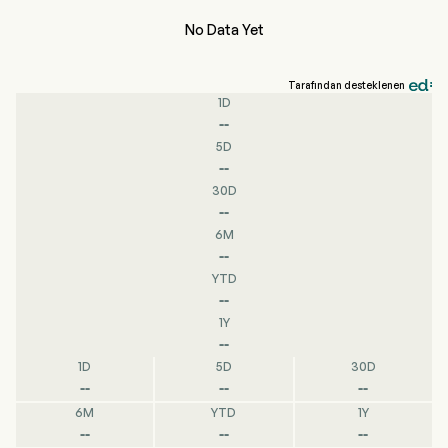
No Data Yet
Tarafından desteklenen
1D
--
5D
--
30D
--
6M
--
YTD
--
1Y
--
1D
5D
30D
--
--
--
6M
YTD
1Y
--
--
--