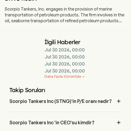
Scorpio Tankers, Inc. engages in the provision of marine
transportation of petroleum products. The firm involves in the
oil, seaborne transportation of refined petroleum products
from the tanker industry to the international shipping markets.
The company operates through four segments: Handymax,
MR (Medium Range), Long Range 1 (LR1)/Panamax and Long
İlgili Haberler
Range 2 (LR2)/Aframax. The company consists of 113 wholly
Jul 30 2026, 00:00
owned, finance leased or bareboat chartered-in tankers (39
LR2, 60 MR and 14 Handymax). The segments represent a
Jul 30 2026, 00:00
different type of vessel being around 110 with which it operates
Jul 30 2026, 00:00
with the smaller and bigger type of ships that include
Jul 30 2026, 00:00
Handymax, MR, LR1 and LR2 under its own ownership as well as
Daha Fazla Görüntüle

finance, leased or chartered in.
Takip Soruları

Scorpio Tankers Inc (STNG)'in P/E oranı nedir?
Scorpio Tankers Inc 'in P/E oranı 11.6157 'dir

Scorpio Tankers Inc 'in CEO'su kimdir?