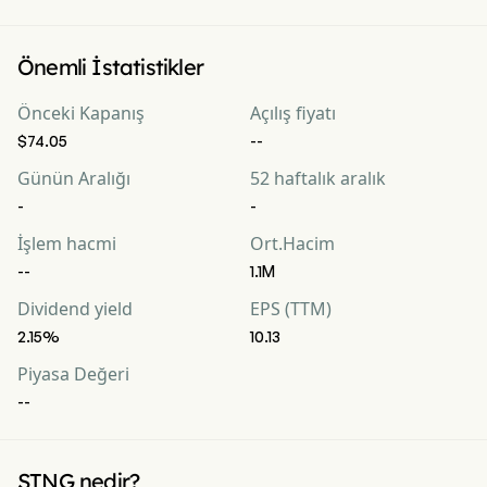
Önemli İstatistikler
Önceki Kapanış
Açılış fiyatı
$74.05
--
Günün Aralığı
52 haftalık aralık
-
-
İşlem hacmi
Ort.Hacim
--
1.1M
Dividend yield
EPS (TTM)
2.15%
10.13
Piyasa Değeri
--
STNG nedir?