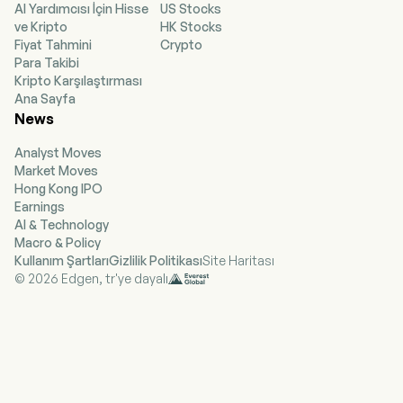
AI Yardımcısı İçin Hisse
US Stocks
of 113 wholly owned, finance leased or bareboat
ve Kripto
HK Stocks
chartered-in tankers (39 LR2, 60 MR and 14
Fiyat Tahmini
Crypto
Handymax). The segments represent a different
Para Takibi
type of vessel being around 110 with which it
Kripto Karşılaştırması
operates with the smaller and bigger type of
Ana Sayfa
ships that include Handymax, MR, LR1 and LR2
News
under its own ownership as well as finance,
leased or chartered in.
Analyst Moves
Market Moves
Hong Kong IPO
Earnings
AI & Technology
Macro & Policy
Kullanım Şartları
Gizlilik Politikası
Site Haritası
© 2026 Edgen, tr'ye dayalı