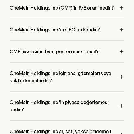
unemployment.

OneMain Holdings Inc (OMF)'in P/E oranı nedir?
OneMain Holdings Inc 'in P/E oranı 8.8913 'dir

OneMain Holdings Inc 'in CEO'su kimdir?
Mr. Douglas Shulman 2018 'den beri şirketle birlikte olan 
OneMain Holdings Inc 'in Chairman of the Board 'ıdır.

OMF hissesinin fiyat performansı nasıl?
OMF 'in mevcut fiyatı $64.94 'dir, son işlem günde 0.01% 
azalmış etti.
OneMain Holdings Inc için ana iş temaları veya

sektörler nelerdir?
OneMain Holdings Inc Financial Services endüstrisine ait ve 
sektör Financials 'dir
OneMain Holdings Inc 'in piyasa değerlemesi

nedir?
OneMain Holdings Inc 'in mevcut piyasa değerlemesi $7.5B 
'dir
OneMain Holdings Inc al, sat, yoksa beklemeli