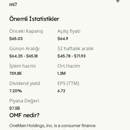

mi?
Wall Street analistlerine göre, 16 analist OneMain Holdings 
Önemli İstatistikler
Inc için analist derecelendirmeleri gerçekleştirdi, bunlar 6 
güçlü al, 8 al, 6 tut, 0 sat ve 6 güçlü sat içermektedir
Önceki Kapanış
Açılış fiyatı
$65.03
$64.9
Günün Aralığı
52 haftalık aralık
$64.25 - $65.18
$45.78 - $71.93
İşlem hacmi
Ort.Hacim
759.8K
1.3M
Dividend yield
EPS (TTM)
7.20%
6.72
Piyasa Değeri
$7.5B
OMF nedir?
OneMain Holdings, Inc. is a consumer finance