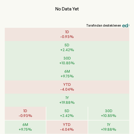
No Data Yet
Tarafından desteklenen
1D
-
0.93
%
5D
+
2.42
%
30D
+
10.85
%
6M
+
9.75
%
YTD
-
4.04
%
1Y
+
19.88
%
1D
5D
30D
-
0.93
%
+
2.42
%
+
10.85
%
6M
YTD
1Y
+
9.75
%
-
4.04
%
+
19.88
%