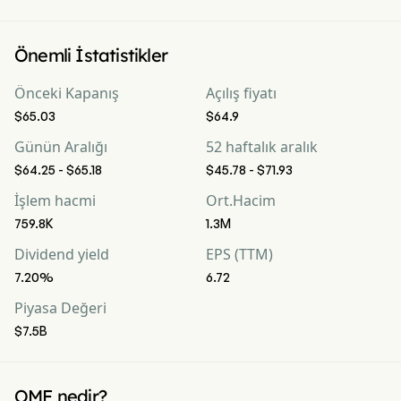
Önemli İstatistikler
Önceki Kapanış
Açılış fiyatı
$65.03
$64.9
Günün Aralığı
52 haftalık aralık
$64.25 - $65.18
$45.78 - $71.93
İşlem hacmi
Ort.Hacim
759.8K
1.3M
Dividend yield
EPS (TTM)
7.20%
6.72
Piyasa Değeri
$7.5B
OMF nedir?