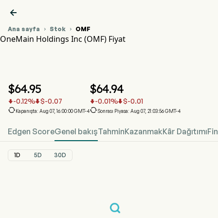

Ana sayfa
Stok
OMF


OneMain Holdings Inc (OMF) Fiyat
OMF Hisse Senedi Fiyat Grafiği
OMF Fiyat
OneMain Holdings Inc
$
64.95
$
64.94
-0.12
%
$
-0.07
-0.01
%
$
-0.01






Kapanışta: Aug 07, 16:00:00 GMT-4
Sonrası Piyasa: Aug 07, 21:03:56 GMT-4
Edgen Score
Genel bakış
Tahmin
Kazanmak
Kâr Dağıtımı
Fi
1D
5D
30D