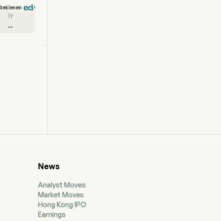
steklenen
1Y
--
News
Analyst Moves
Market Moves
Hong Kong IPO
Earnings