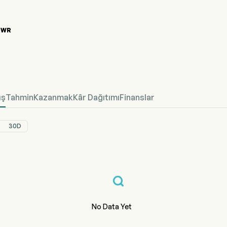
RWR
 Hisse Senedi Fiyat Grafiği
fined Fiyat
ış
Tahmin
Kazanmak
Kâr Dağıtımı
Finanslar
30D
No Data Yet