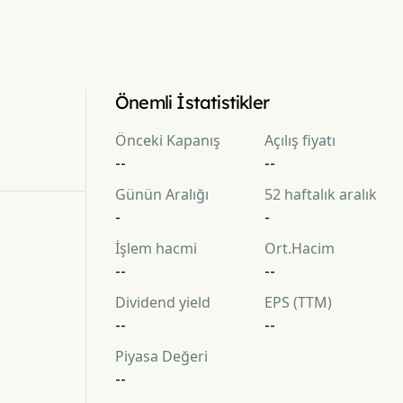
Önemli İstatistikler
Önceki Kapanış
Açılış fiyatı
--
--
Günün Aralığı
52 haftalık aralık
-
-
İşlem hacmi
Ort.Hacim
--
--
Dividend yield
EPS (TTM)
--
--
Piyasa Değeri
--