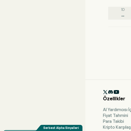
1D
--

Özellikler
AI Yardımcısı İ
Fiyat Tahmini
Para Takibi
Kripto Karşıla