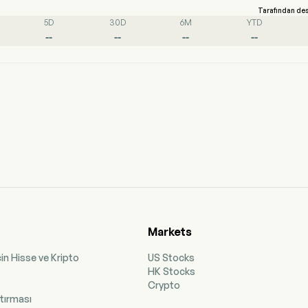
Tarafından de
5D
30D
6M
YTD
--
--
--
--
Markets
çin Hisse ve Kripto
US Stocks
HK Stocks
Crypto
ştırması