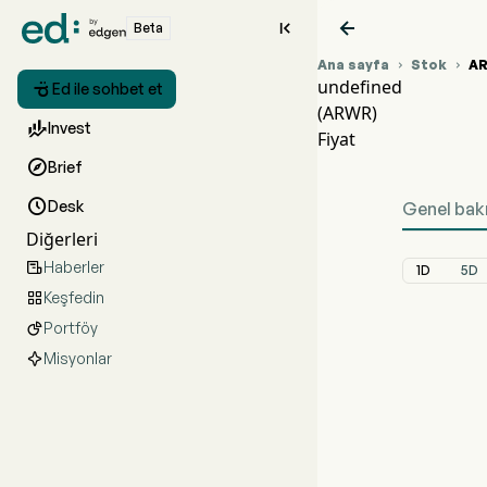


Beta
Ana sayfa
Stok
A


undefined

Ed ile sohbet et
(ARWR)
ARWR

Invest
Fiyat
unde

Brief

Desk
Genel bak
Diğerleri
Haberler

1D
5D
Keşfedin

Portföy

Misyonlar