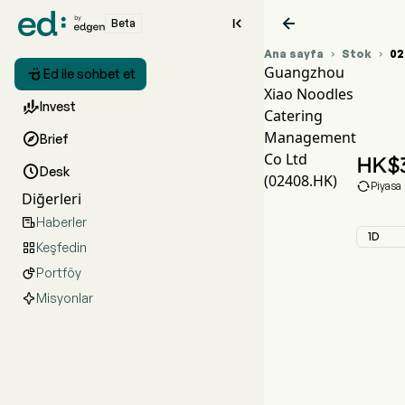


Beta
Ana sayfa
Stok
02


Guangzhou

Ed ile sohbet et
Xiao Noodles
0

Invest
Catering
X
Management

Brief
G
Co Ltd
HK$

Desk
(02408.HK)

Piyasa
Diğerleri
Haberler

1D
Keşfedin

Portföy

Misyonlar