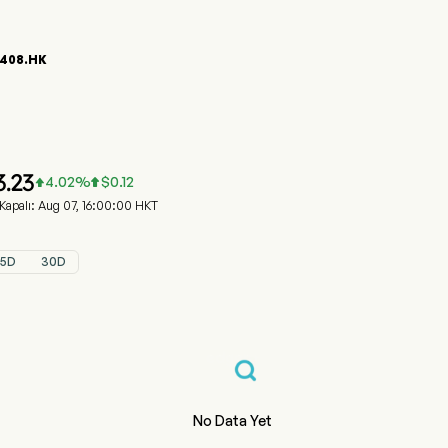
408.HK
2408.HK Hisse Senedi Fiyat Grafiği
IAO NOODLES (02408.HK)
uangzhou Xiao Noodles Catering Management Co Ltd
3.23
4.02
%
$
0.12


 Kapalı: Aug 07, 16:00:00 HKT
5D
30D
No Data Yet