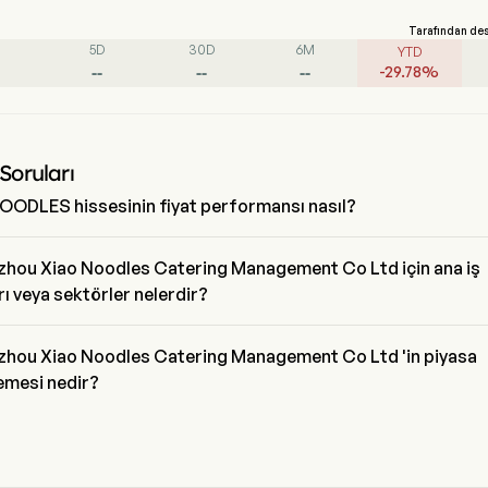
Tarafından de
5D
30D
6M
YTD
--
--
--
-
29.78
%
Soruları
OODLES hissesinin fiyat performansı nasıl?
DLES 'in mevcut fiyatı $3.23 'dir, son işlem günde 4.02% arttırılmış 
hou Xiao Noodles Catering Management Co Ltd için ana iş
ı veya sektörler nelerdir?
ou Xiao Noodles Catering Management Co Ltd Hotels, Restaurants
e endüstrisine ait ve sektör Consumer Discretionary 'dir
hou Xiao Noodles Catering Management Co Ltd 'in piyasa
emesi nedir?
ou Xiao Noodles Catering Management Co Ltd 'in mevcut piyasa 
esi $2.2B 'dir