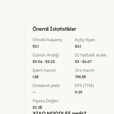
Önemli İstatistikler
Önceki Kapanış
Açılış fiyatı
$3.1
$3.1
Günün Aralığı
52 haftalık aralık
$3.06 - $3.23
$3 - $6.07
İşlem hacmi
Ort.Hacim
1.5K
755.5K
Dividend yield
EPS (TTM)
--
0.20
Piyasa Değeri
$2.2B
XIAO NOODLES nedir?