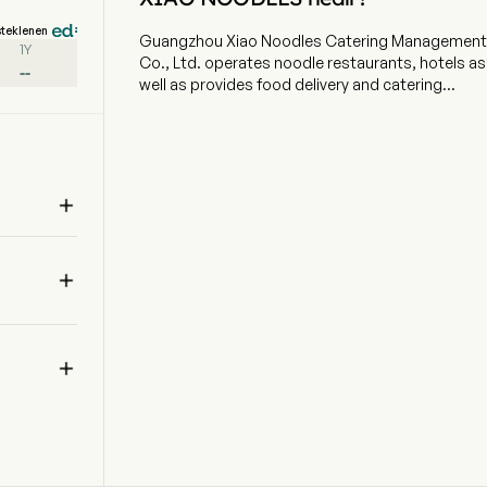
steklenen
Guangzhou Xiao Noodles Catering Management
1Y
Co., Ltd. operates noodle restaurants, hotels as
--
well as provides food delivery and catering
services. The company is headquartered in
Guangzhou, Guangdong and currently employs
2,063 full-time employees. The company went
IPO on 2025-12-05. The firm operates the Xiao
Noodles brand. The firm's main products

include Chong Qing-style Noodles with Peas
and Meat Sauce, Hot and Sour Sweet Potato
Noodles, Hot and Spicy Wonton Soup, Specialty

Noodles, Maocai Hotpot, Wonton Soup Series,
Rice Series, Skewer Series, Specialty Appetizers,
desserts and beverages. The firm mainly
 
operates its businesses in the domestic market.
