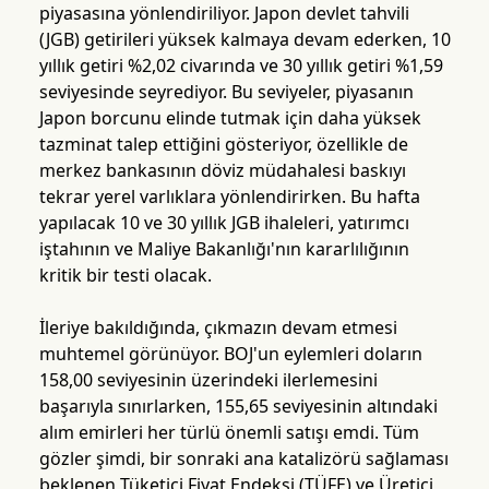
piyasasına yönlendiriliyor. Japon devlet tahvili
(JGB) getirileri yüksek kalmaya devam ederken, 10
yıllık getiri %2,02 civarında ve 30 yıllık getiri %1,59
seviyesinde seyrediyor. Bu seviyeler, piyasanın
Japon borcunu elinde tutmak için daha yüksek
tazminat talep ettiğini gösteriyor, özellikle de
merkez bankasının döviz müdahalesi baskıyı
tekrar yerel varlıklara yönlendirirken. Bu hafta
yapılacak 10 ve 30 yıllık JGB ihaleleri, yatırımcı
iştahının ve Maliye Bakanlığı'nın kararlılığının
kritik bir testi olacak.
İleriye bakıldığında, çıkmazın devam etmesi
muhtemel görünüyor. BOJ'un eylemleri doların
158,00 seviyesinin üzerindeki ilerlemesini
başarıyla sınırlarken, 155,65 seviyesinin altındaki
alım emirleri her türlü önemli satışı emdi. Tüm
gözler şimdi, bir sonraki ana katalizörü sağlaması
beklenen Tüketici Fiyat Endeksi (TÜFE) ve Üretici