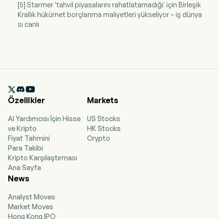
[5] Starmer 'tahvil piyasalarını rahatlatamadığı' için Birleşik
Krallık hükümet borçlanma maliyetleri yükseliyor – iş dünya
sı canlı

Özellikler
Markets
AI Yardımcısı İçin Hisse
US Stocks
ve Kripto
HK Stocks
Fiyat Tahmini
Crypto
Para Takibi
Kripto Karşılaştırması
Ana Sayfa
News
Analyst Moves
Market Moves
Hong Kong IPO