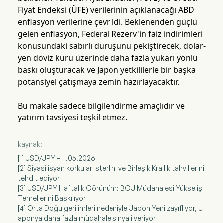
Fiyat Endeksi (ÜFE) verilerinin açıklanacağı ABD
enflasyon verilerine çevrildi. Beklenenden güçlü
gelen enflasyon, Federal Rezerv'in faiz indirimleri
konusundaki sabırlı duruşunu pekiştirecek, dolar-
yen döviz kuru üzerinde daha fazla yukarı yönlü
baskı oluşturacak ve Japon yetkililerle bir başka
potansiyel çatışmaya zemin hazırlayacaktır.
Bu makale sadece bilgilendirme amaçlıdır ve
yatırım tavsiyesi teşkil etmez.
kaynak:
[1] USD/JPY – 11.05.2026
[2] Siyasi isyan korkuları sterlini ve Birleşik Krallık tahvillerini
tehdit ediyor
[3] USD/JPY Haftalık Görünüm: BOJ Müdahalesi Yükseliş
Temellerini Baskılıyor
[4] Orta Doğu gerilimleri nedeniyle Japon Yeni zayıflıyor, J
aponya daha fazla müdahale sinyali veriyor