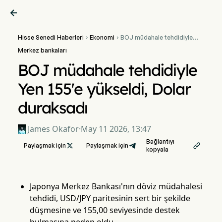

Hisse Senedi Haberleri
Ekonomi
BOJ müdahale tehdidiyle


Yen 155'e yükseldi, Dolar
Merkez bankaları
duraksadı
BOJ müdahale tehdidiyle
Yen 155'e yükseldi, Dolar
duraksadı
James Okafor
·
May 11 2026, 13:47
Bağlantıyı
Paylaşmak için

Paylaşmak için

kopyala
Japonya Merkez Bankası'nın döviz müdahalesi
tehdidi, USD/JPY paritesinin sert bir şekilde
düşmesine ve 155,00 seviyesinde destek