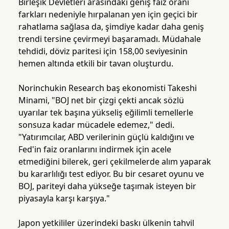
Birleşik Devletleri arasındaki geniş faiz oranı
farkları nedeniyle hırpalanan yen için geçici bir
rahatlama sağlasa da, şimdiye kadar daha geniş
trendi tersine çevirmeyi başaramadı. Müdahale
tehdidi, döviz paritesi için 158,00 seviyesinin
hemen altında etkili bir tavan oluşturdu.
Norinchukin Research baş ekonomisti Takeshi
Minami, "BOJ net bir çizgi çekti ancak sözlü
uyarılar tek başına yükseliş eğilimli temellerle
sonsuza kadar mücadele edemez," dedi.
"Yatırımcılar, ABD verilerinin güçlü kaldığını ve
Fed'in faiz oranlarını indirmek için acele
etmediğini bilerek, geri çekilmelerde alım yaparak
bu kararlılığı test ediyor. Bu bir cesaret oyunu ve
BOJ, pariteyi daha yükseğe taşımak isteyen bir
piyasayla karşı karşıya."
Japon yetkililer üzerindeki baskı ülkenin tahvil