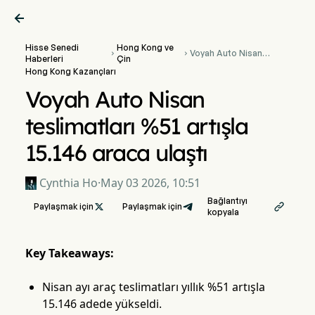

Hisse Senedi
Hong Kong ve
Voyah Auto Nisan


Haberleri
Çin
teslimatları %51 artışla
Hong Kong Kazançları
15.146 araca ulaştı
Voyah Auto Nisan
teslimatları %51 artışla
15.146 araca ulaştı
Cynthia Ho
·
May 03 2026, 10:51
Bağlantıyı
Paylaşmak için

Paylaşmak için

kopyala
Key Takeaways:
Nisan ayı araç teslimatları yıllık %51 artışla
15.146 adede yükseldi.