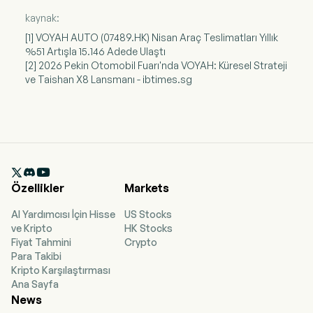
kaynak:
[1] VOYAH AUTO (07489.HK) Nisan Araç Teslimatları Yıllık
%51 Artışla 15.146 Adede Ulaştı
[2] 2026 Pekin Otomobil Fuarı'nda VOYAH: Küresel Strateji
ve Taishan X8 Lansmanı - ibtimes.sg

Özellikler
Markets
AI Yardımcısı İçin Hisse
US Stocks
ve Kripto
HK Stocks
Fiyat Tahmini
Crypto
Para Takibi
Kripto Karşılaştırması
Ana Sayfa
News