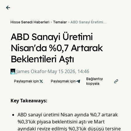

Hisse Senedi Haberleri
Temalar
ABD Sanayi Üretimi


Nisan'da %0,7 Artarak
Beklentileri Aştı
ABD Sanayi Üretimi
Nisan'da %0,7 Artarak
Beklentileri Aştı
James Okafor
·
May 15 2026, 14:46
Bağlantıyı
Paylaşmak için

Paylaşmak için

kopyala
Key Takeaways:
ABD sanayi üretimi Nisan ayında %0,7 artarak
%0,3'lük piyasa beklentisini aştı ve Mart
ayındaki revize edilmiş %0,3'lük düşüşü tersine