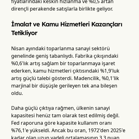
fiyatlarındaki keskin hızlanma ve %0,5 artan
dirençli perakende satışlarla birlikte geliyor.
İmalat ve Kamu Hizmetleri Kazançları
Tetikliyor
Nisan ayındaki toparlanma sanayi sektörü
genelinde geniş tabanlıydı. Fabrika çıkışındaki
%0,6'lık artış sağlam bir toparlanmaya işaret
ederken, kamu hizmetleri çıktısındaki %1,9'luk
artış güçlü talebi gösterdi. Madencilik, %0,1'lik
marjinal bir düşüşle gerileyen tek ana bileşen
oldu.
Daha güçlü çıktıya rağmen, ülkenin sanayi
kapasitesi henüz tam olarak test edilmiş değil.
Fed raporuna göre kapasite kullanım oranı
%76,1'e yükseldi. Ancak bu oran, 1972'den 2025'e
kadar olan uzun vadeli ortalamasının 3,3 puan