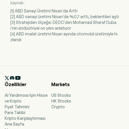
kaynak:
[1] ABD Sanayi Üretimi Nisan'da Arttı
[2] ABD sanayi üretimi Nisan'da %0,7 arttı, beklentileri aştı
[3] Stratejiden ölçeğe: DEDC'den Mohamad Sharaf Duba
i'nin endüstriyel on yılını anlatıyor
[4] ABD imalat üretimi Nisan ayında otomobil üretimiyle hı
zlandı

Özellikler
Markets
AI Yardımcısı İçin Hisse
US Stocks
ve Kripto
HK Stocks
Fiyat Tahmini
Crypto
Para Takibi
Kripto Karşılaştırması
Ana Sayfa