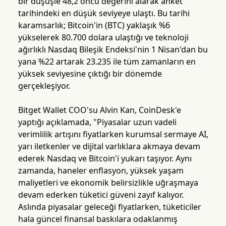
bir düşüşle 48,2 öncü değerini alarak anket
tarihindeki en düşük seviyeye ulaştı. Bu tarihi
karamsarlık; Bitcoin'in (BTC) yaklaşık %6
yükselerek 80.700 dolara ulaştığı ve teknoloji
ağırlıklı Nasdaq Bileşik Endeksi'nin 1 Nisan'dan bu
yana %22 artarak 23.235 ile tüm zamanların en
yüksek seviyesine çıktığı bir dönemde
gerçekleşiyor.
Bitget Wallet COO'su Alvin Kan, CoinDesk'e
yaptığı açıklamada, "Piyasalar uzun vadeli
verimlilik artışını fiyatlarken kurumsal sermaye AI,
yarı iletkenler ve dijital varlıklara akmaya devam
ederek Nasdaq ve Bitcoin'i yukarı taşıyor. Aynı
zamanda, haneler enflasyon, yüksek yaşam
maliyetleri ve ekonomik belirsizlikle uğraşmaya
devam ederken tüketici güveni zayıf kalıyor.
Aslında piyasalar geleceği fiyatlarken, tüketiciler
hala güncel finansal baskılara odaklanmış