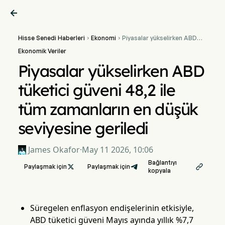

Hisse Senedi Haberleri
Ekonomi
Piyasalar yükselirken ABD


tüketici güveni 48,2 ile tüm
Ekonomik Veriler
zamanların en düşük
seviyesine geriledi
Piyasalar yükselirken ABD
tüketici güveni 48,2 ile
tüm zamanların en düşük
seviyesine geriledi
James Okafor
·
May 11 2026, 10:06
Bağlantıyı
Paylaşmak için

Paylaşmak için

kopyala
Süregelen enflasyon endişelerinin etkisiyle,
ABD tüketici güveni Mayıs ayında yıllık %7,7