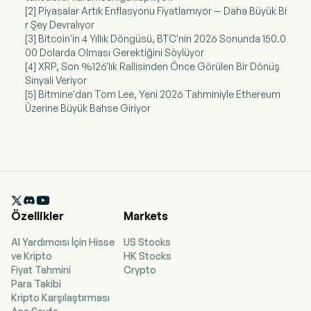
[2] Piyasalar Artık Enflasyonu Fiyatlamıyor — Daha Büyük Bi
r Şey Devralıyor
[3] Bitcoin'in 4 Yıllık Döngüsü, BTC'nin 2026 Sonunda 150.0
00 Dolarda Olması Gerektiğini Söylüyor
[4] XRP, Son %126'lık Rallisinden Önce Görülen Bir Dönüş
Sinyali Veriyor
[5] Bitmine'dan Tom Lee, Yeni 2026 Tahminiyle Ethereum
Üzerine Büyük Bahse Giriyor

Özellikler
Markets
AI Yardımcısı İçin Hisse
US Stocks
ve Kripto
HK Stocks
Fiyat Tahmini
Crypto
Para Takibi
Kripto Karşılaştırması