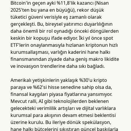
Bitcoin'in geçen ayki %11,8'lik kazancı (Nisan
2025'ten bu yana en büyüğü), rekor düşük
tüketici güveni verisiyle eş zamanlı olarak
gerçekleşti. Bu, bireysel yatırımcı duyarlılığının
daha önemli bir rol oynadığı önceki döngülerden
keskin bir kopuşu ifade ediyor. İki yıl önce spot
ETF'lerin onaylanmasıyla hızlanan kriptonun hızlı
kurumsallaşması, varlığın kaderini hane halkı
finansmanından ziyade daha geniş makro likidite
ve inovasyon trendlerine daha sıkı bağladı.
Amerikalı yetişkinlerin yaklaşık %30'u kripto
paraya ve %62'si hisse senedine sahip olsa da,
finansal kaygıları piyasa fiyatlarına yansımıyor.
Mevcut ralli, AI gibi teknolojilerden beklenen
gelecekteki verimlilik artışları ve dijital varlıklara
kurumsal para akışının devam etmesi beklentisi
üzerine kurulu. Bu ileriye dönük spekülasyon,
hane halkı bütçelerini sıkıştıran güncel baskılarla