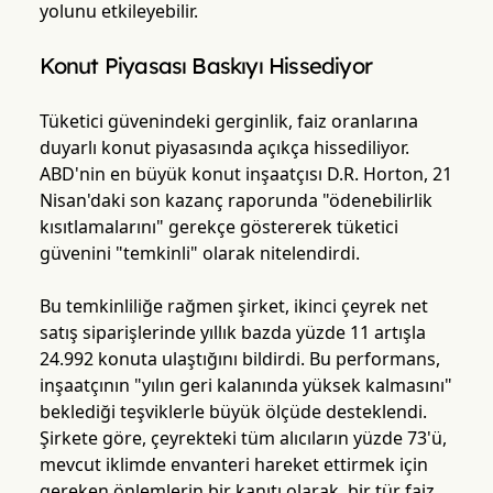
yolunu etkileyebilir.
Konut Piyasası Baskıyı Hissediyor
Tüketici güvenindeki gerginlik, faiz oranlarına
duyarlı konut piyasasında açıkça hissediliyor.
ABD'nin en büyük konut inşaatçısı D.R. Horton, 21
Nisan'daki son kazanç raporunda "ödenebilirlik
kısıtlamalarını" gerekçe göstererek tüketici
güvenini "temkinli" olarak nitelendirdi.
Bu temkinliliğe rağmen şirket, ikinci çeyrek net
satış siparişlerinde yıllık bazda yüzde 11 artışla
24.992 konuta ulaştığını bildirdi. Bu performans,
inşaatçının "yılın geri kalanında yüksek kalmasını"
beklediği teşviklerle büyük ölçüde desteklendi.
Şirkete göre, çeyrekteki tüm alıcıların yüzde 73'ü,
mevcut iklimde envanteri hareket ettirmek için
gereken önlemlerin bir kanıtı olarak, bir tür faiz