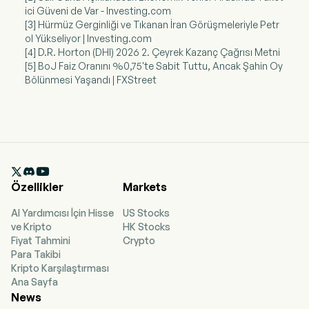
ici Güveni de Var - Investing.com
[3] Hürmüz Gerginliği ve Tıkanan İran Görüşmeleriyle Petr
ol Yükseliyor | Investing.com
[4] D.R. Horton (DHI) 2026 2. Çeyrek Kazanç Çağrısı Metni
[5] BoJ Faiz Oranını %0,75'te Sabit Tuttu, Ancak Şahin Oy
Bölünmesi Yaşandı | FXStreet

Özellikler
Markets
AI Yardımcısı İçin Hisse
US Stocks
ve Kripto
HK Stocks
Fiyat Tahmini
Crypto
Para Takibi
Kripto Karşılaştırması
Ana Sayfa
News