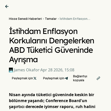

Hisse Senedi Haberleri
Temalar
İstihdam Enflasyon


Korkularını Dengelerken
ABD Tüketici Güveninde
İstihdam Enflasyon
Ayrışma
Korkularını Dengelerken
ABD Tüketici Güveninde
Ayrışma
James Okafor
·
Apr 28 2026, 15:08
Bağlantıyı
Paylaşmak için

Paylaşmak için

kopyala
Nisan ayında tüketici güveninde keskin bir
bölünme yaşandı; Conference Board'un
şaşırtıcı derecede iyimser raporu, ruh halini