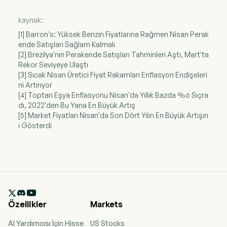
kaynak:
[1] Barron's: Yüksek Benzin Fiyatlarına Rağmen Nisan Perak
ende Satışları Sağlam Kalmalı
[2] Brezilya'nın Perakende Satışları Tahminleri Aştı, Mart'ta
Rekor Seviyeye Ulaştı
[3] Sıcak Nisan Üretici Fiyat Rakamları Enflasyon Endişeleri
ni Artırıyor
[4] Toptan Eşya Enflasyonu Nisan'da Yıllık Bazda %6 Sıçra
dı, 2022'den Bu Yana En Büyük Artış
[5] Market Fiyatları Nisan'da Son Dört Yılın En Büyük Artışın
ı Gösterdi

Özellikler
Markets
AI Yardımcısı İçin Hisse
US Stocks