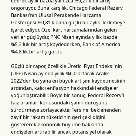
ederek aylık bazda yalnızca %0,2'lik bir artış
öngörüyor. Buna karşılık, Chicago Federal Rezerv
Bankası'nın Ulusal Perakende Harcama
Göstergesi %0,8'lik daha güçlü bir aylık ilerlemeye
işaret ediyor. Özel kart harcamalarından gelen
veriler güçlüydü; PNC Nisan ayında yıllık bazda
%5,3'lük bir artış kaydederken, Bank of America
%4,8'lik bir artış gördü.
Güçlü bir rapor, özellikle Üretici Fiyat Endeksi'nin
(ÜFE) Nisan ayında yıllık %6,0 artarak Aralık
2022'den bu yana en büyük artışını kaydetmesinin
ardından, kalıcı enflasyon hakkındaki endişeleri
yoğunlaştırabilir. Böyle bir sonuç, Federal Rezerv'i
faiz oranları konusundaki şahin duruşunu
sürdürmeye zorlayacaktır. Tersine, beklenenden
zayıf bir rakam tüketicinin geri çekildiğini
göstererek ekonomik büyüme hakkında
endişeleri artırabilir ancak potansiyel olarak