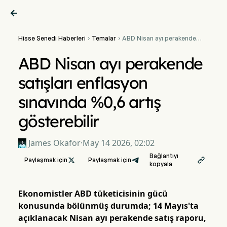

Hisse Senedi Haberleri
Temalar
ABD Nisan ayı perakende


satışları enflasyon
sınavında %0,6 artış
ABD Nisan ayı perakende
gösterebilir
satışları enflasyon
sınavında %0,6 artış
gösterebilir
James Okafor
·
May 14 2026, 02:02
Bağlantıyı
Paylaşmak için

Paylaşmak için

kopyala
Ekonomistler ABD tüketicisinin gücü
konusunda bölünmüş durumda; 14 Mayıs'ta
açıklanacak Nisan ayı perakende satış raporu,