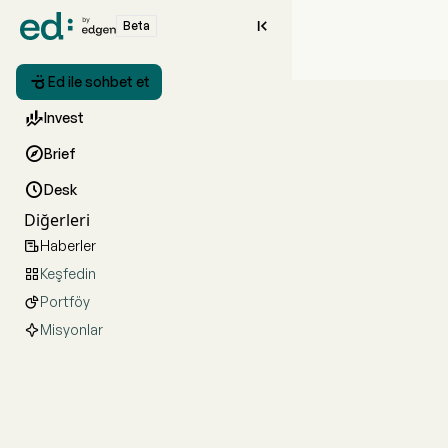

Beta

Ed ile sohbet et

Invest

Brief

Desk
Diğerleri
Haberler

Keşfedin

Portföy

Misyonlar