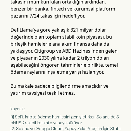
takasını mümkün kılan ortaklığın ardından,
benzer bir banka, fintech ve kurumsal platform
pazarını 7/24 takas için hedefliyor.
DefiLlama'ya göre yaklaşık 321 milyar dolar
değerinde olan toplam stabil koin piyasası, bu
birleşik hamlelerle ana akım finansa daha da
yaklaşıyor. Citigroup ve ABD Hazinesi'nden gelen
ve piyasanın 2030 yılına kadar 2 trilyon doları
aşabileceğini öngören tahminlerle birlikte, temel
ödeme raylarını inşa etme yarışı hızlanıyor.
Bu makale sadece bilgilendirme amaçlıdır ve
yatırım tavsiyesi teşkil etmez.
kaynak:
[1] SoFi, kripto ödeme hamlesini genişletirken Solana'da S
oFiUSD stabil koinini piyasaya sürüyor
[2] Solana ve Google Cloud, Yapay Zeka Araçları İçin Stabi