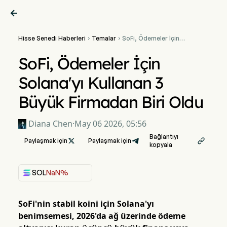

Hisse Senedi Haberleri
Temalar
SoFi, Ödemeler İçin


Solana'yı Kullanan 3 Büyük
Firmadan Biri Oldu
SoFi, Ödemeler İçin
Solana'yı Kullanan 3
Büyük Firmadan Biri Oldu
Diana Chen
·
May 06 2026, 05:56
Bağlantıyı
Paylaşmak için

Paylaşmak için

kopyala
SOL
NaN%
SoFi'nin stabil koini için Solana'yı
benimsemesi, 2026'da ağ üzerinde ödeme