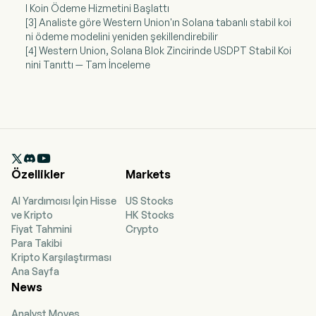
l Koin Ödeme Hizmetini Başlattı
[3] Analiste göre Western Union'ın Solana tabanlı stabil koi
ni ödeme modelini yeniden şekillendirebilir
[4] Western Union, Solana Blok Zincirinde USDPT Stabil Koi
nini Tanıttı — Tam İnceleme

Özellikler
Markets
AI Yardımcısı İçin Hisse
US Stocks
ve Kripto
HK Stocks
Fiyat Tahmini
Crypto
Para Takibi
Kripto Karşılaştırması
Ana Sayfa
News
Analyst Moves