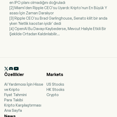
en IPO planı olmadığını doğruladı
[2] Miami'den Ripple CEO'su Uyardı: Kripto'nun En Büyük Y
asası İçin Zaman Daralıyor
[3] Ripple CEO'su Brad Garlinghouse, Senato kilit bir anda
yken 'Netlik kaostan iyidir' dedi
[4] OpenAI Bu Davayı Kaybederse, Mevcut Haliyle Etkili Bir
Şekilde Ortadan Kaldırılabilir...

Özellikler
Markets
AI Yardımcısı İçin Hisse
US Stocks
ve Kripto
HK Stocks
Fiyat Tahmini
Crypto
Para Takibi
Kripto Karşılaştırması
Ana Sayfa
News