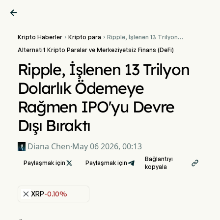

Kripto Haberler
Kripto para
Ripple, İşlenen 13 Trilyon


Dolarlık Ödemeye Rağmen
Alternatif Kripto Paralar ve Merkeziyetsiz Finans (DeFi)
IPO'yu Devre Dışı Bıraktı
Ripple, İşlenen 13 Trilyon
Dolarlık Ödemeye
Rağmen IPO'yu Devre
Dışı Bıraktı
Diana Chen
·
May 06 2026, 00:13
Bağlantıyı
Paylaşmak için

Paylaşmak için

kopyala
XRP
-0.10%