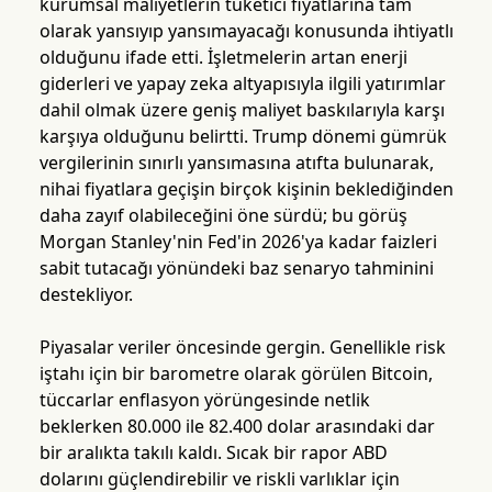
kurumsal maliyetlerin tüketici fiyatlarına tam
olarak yansıyıp yansımayacağı konusunda ihtiyatlı
olduğunu ifade etti. İşletmelerin artan enerji
giderleri ve yapay zeka altyapısıyla ilgili yatırımlar
dahil olmak üzere geniş maliyet baskılarıyla karşı
karşıya olduğunu belirtti. Trump dönemi gümrük
vergilerinin sınırlı yansımasına atıfta bulunarak,
nihai fiyatlara geçişin birçok kişinin beklediğinden
daha zayıf olabileceğini öne sürdü; bu görüş
Morgan Stanley'nin Fed'in 2026'ya kadar faizleri
sabit tutacağı yönündeki baz senaryo tahminini
destekliyor.
Piyasalar veriler öncesinde gergin. Genellikle risk
iştahı için bir barometre olarak görülen Bitcoin,
tüccarlar enflasyon yörüngesinde netlik
beklerken 80.000 ile 82.400 dolar arasındaki dar
bir aralıkta takılı kaldı. Sıcak bir rapor ABD
dolarını güçlendirebilir ve riskli varlıklar için