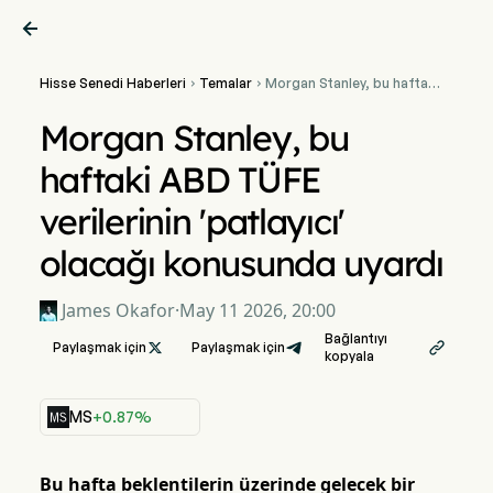

Hisse Senedi Haberleri
Temalar
Morgan Stanley, bu haftaki


ABD TÜFE verilerinin
'patlayıcı' olacağı
Morgan Stanley, bu
konusunda uyardı
haftaki ABD TÜFE
verilerinin 'patlayıcı'
olacağı konusunda uyardı
James Okafor
·
May 11 2026, 20:00
Bağlantıyı
Paylaşmak için

Paylaşmak için

kopyala
MS
+0.87%
Bu hafta beklentilerin üzerinde gelecek bir