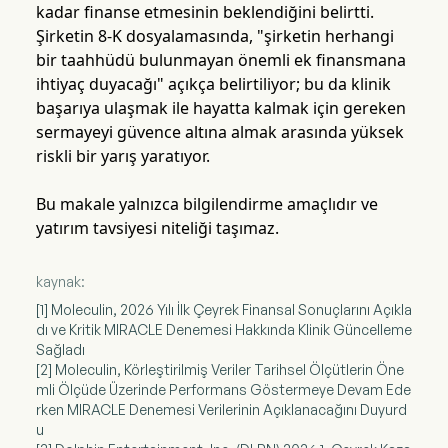
kadar finanse etmesinin beklendiğini belirtti.
Şirketin 8-K dosyalamasında, "şirketin herhangi
bir taahhüdü bulunmayan önemli ek finansmana
ihtiyaç duyacağı" açıkça belirtiliyor; bu da klinik
başarıya ulaşmak ile hayatta kalmak için gereken
sermayeyi güvence altına almak arasında yüksek
riskli bir yarış yaratıyor.
Bu makale yalnızca bilgilendirme amaçlıdır ve
yatırım tavsiyesi niteliği taşımaz.
kaynak:
[1] Moleculin, 2026 Yılı İlk Çeyrek Finansal Sonuçlarını Açıkla
dı ve Kritik MIRACLE Denemesi Hakkında Klinik Güncelleme
Sağladı
[2] Moleculin, Körleştirilmiş Veriler Tarihsel Ölçütlerin Öne
mli Ölçüde Üzerinde Performans Göstermeye Devam Ede
rken MIRACLE Denemesi Verilerinin Açıklanacağını Duyurd
u