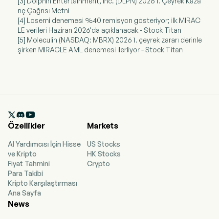
[3] Dolphin Entertainment, Inc. (DLPN) 2026 1. Çeyrek Kaza
nç Çağrısı Metni
[4] Lösemi denemesi %40 remisyon gösteriyor; ilk MIRAC
LE verileri Haziran 2026'da açıklanacak - Stock Titan
[5] Moleculin (NASDAQ: MBRX) 2026 1. çeyrek zararı derinle
şirken MIRACLE AML denemesi ilerliyor - Stock Titan

Özellikler
Markets
AI Yardımcısı İçin Hisse
US Stocks
ve Kripto
HK Stocks
Fiyat Tahmini
Crypto
Para Takibi
Kripto Karşılaştırması
Ana Sayfa
News