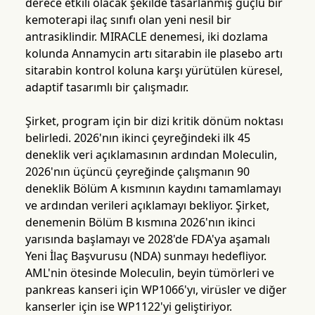
derece etkili olacak şekilde tasarlanmış güçlü bir
kemoterapi ilaç sınıfı olan yeni nesil bir
antrasiklindir. MIRACLE denemesi, iki dozlama
kolunda Annamycin artı sitarabin ile plasebo artı
sitarabin kontrol koluna karşı yürütülen küresel,
adaptif tasarımlı bir çalışmadır.
Şirket, program için bir dizi kritik dönüm noktası
belirledi. 2026'nın ikinci çeyreğindeki ilk 45
deneklik veri açıklamasının ardından Moleculin,
2026'nın üçüncü çeyreğinde çalışmanın 90
deneklik Bölüm A kısmının kaydını tamamlamayı
ve ardından verileri açıklamayı bekliyor. Şirket,
denemenin Bölüm B kısmına 2026'nın ikinci
yarısında başlamayı ve 2028'de FDA'ya aşamalı
Yeni İlaç Başvurusu (NDA) sunmayı hedefliyor.
AML'nin ötesinde Moleculin, beyin tümörleri ve
pankreas kanseri için WP1066'yı, virüsler ve diğer
kanserler için ise WP1122'yi geliştiriyor.