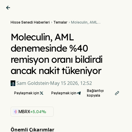

Hisse Senedi Haberleri
Temalar
Moleculin, AML


denemesinde %40
remisyon oranı bildirdi
Moleculin, AML
ancak nakit tükeniyor
denemesinde %40
remisyon oranı bildirdi
ancak nakit tükeniyor
Sam Goldstein
·
May 15 2026, 12:52
Bağlantıyı
Paylaşmak için

Paylaşmak için

kopyala
MBRX
+5.04%
Önemli Çıkarımlar