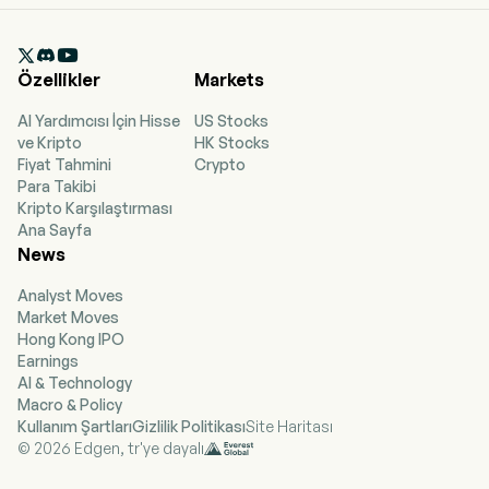

Özellikler
Markets
AI Yardımcısı İçin Hisse
US Stocks
ve Kripto
HK Stocks
Fiyat Tahmini
Crypto
Para Takibi
Kripto Karşılaştırması
Ana Sayfa
News
Analyst Moves
Market Moves
Hong Kong IPO
Earnings
AI & Technology
Macro & Policy
Kullanım Şartları
Gizlilik Politikası
Site Haritası
© 2026 Edgen, tr'ye dayalı