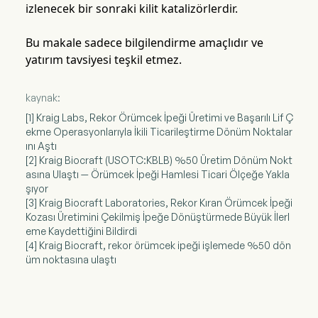
izlenecek bir sonraki kilit katalizörlerdir.
Bu makale sadece bilgilendirme amaçlıdır ve
yatırım tavsiyesi teşkil etmez.
kaynak:
[1] Kraig Labs, Rekor Örümcek İpeği Üretimi ve Başarılı Lif Ç
ekme Operasyonlarıyla İkili Ticarileştirme Dönüm Noktalar
ını Aştı
[2] Kraig Biocraft (USOTC:KBLB) %50 Üretim Dönüm Nokt
asına Ulaştı — Örümcek İpeği Hamlesi Ticari Ölçeğe Yakla
şıyor
[3] Kraig Biocraft Laboratories, Rekor Kıran Örümcek İpeği
Kozası Üretimini Çekilmiş İpeğe Dönüştürmede Büyük İlerl
eme Kaydettiğini Bildirdi
[4] Kraig Biocraft, rekor örümcek ipeği işlemede %50 dön
üm noktasına ulaştı