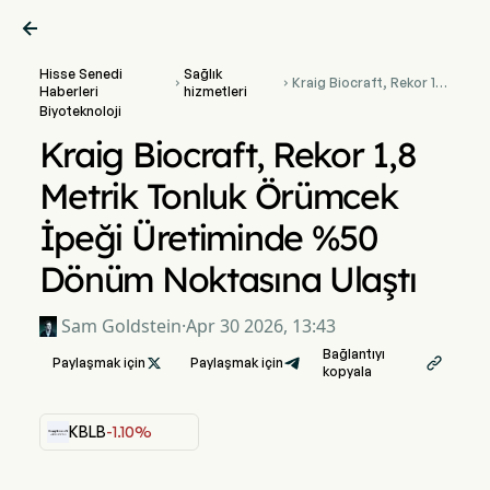

Hisse Senedi
Sağlık
Kraig Biocraft, Rekor 1,8


Haberleri
hizmetleri
Metrik Tonluk Örümcek
Biyoteknoloji
İpeği Üretiminde %50
Dönüm Noktasına Ulaştı
Kraig Biocraft, Rekor 1,8
Metrik Tonluk Örümcek
İpeği Üretiminde %50
Dönüm Noktasına Ulaştı
Sam Goldstein
·
Apr 30 2026, 13:43
Bağlantıyı
Paylaşmak için

Paylaşmak için

kopyala
KBLB
-1.10%