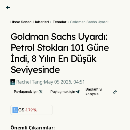

Hisse Senedi Haberleri
Temalar
Goldman Sachs Uyardı:


Petrol Stokları 101 Güne
İndi, 8 Yılın En Düşük
Goldman Sachs Uyardı:
Seviyesinde
Petrol Stokları 101 Güne
İndi, 8 Yılın En Düşük
Seviyesinde
Rachel Tang
·
May 05 2026, 04:51
Bağlantıyı
Paylaşmak için

Paylaşmak için

kopyala
GS
-1.79%
Önemli Çıkarımlar: