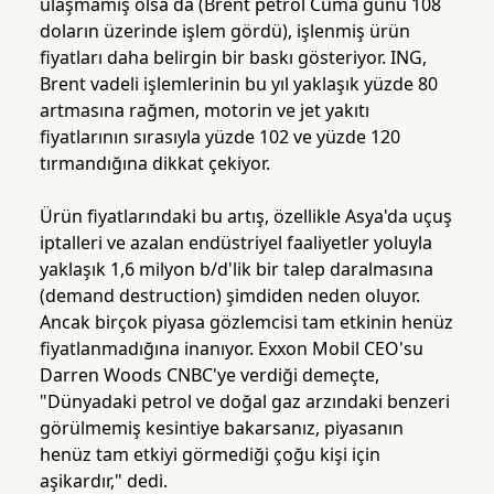
ulaşmamış olsa da (Brent petrol Cuma günü 108
doların üzerinde işlem gördü), işlenmiş ürün
fiyatları daha belirgin bir baskı gösteriyor. ING,
Brent vadeli işlemlerinin bu yıl yaklaşık yüzde 80
artmasına rağmen, motorin ve jet yakıtı
fiyatlarının sırasıyla yüzde 102 ve yüzde 120
tırmandığına dikkat çekiyor.
Ürün fiyatlarındaki bu artış, özellikle Asya'da uçuş
iptalleri ve azalan endüstriyel faaliyetler yoluyla
yaklaşık 1,6 milyon b/d'lik bir talep daralmasına
(demand destruction) şimdiden neden oluyor.
Ancak birçok piyasa gözlemcisi tam etkinin henüz
fiyatlanmadığına inanıyor. Exxon Mobil CEO'su
Darren Woods CNBC'ye verdiği demeçte,
"Dünyadaki petrol ve doğal gaz arzındaki benzeri
görülmemiş kesintiye bakarsanız, piyasanın
henüz tam etkiyi görmediği çoğu kişi için
aşikardır," dedi.