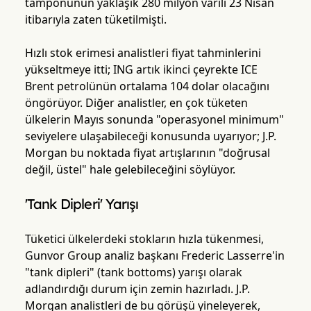
tamponunun yaklaşık 280 milyon varili 23 Nisan
itibarıyla zaten tüketilmişti.
Hızlı stok erimesi analistleri fiyat tahminlerini
yükseltmeye itti; ING artık ikinci çeyrekte ICE
Brent petrolünün ortalama 104 dolar olacağını
öngörüyor. Diğer analistler, en çok tüketen
ülkelerin Mayıs sonunda "operasyonel minimum"
seviyelere ulaşabileceği konusunda uyarıyor; J.P.
Morgan bu noktada fiyat artışlarının "doğrusal
değil, üstel" hale gelebileceğini söylüyor.
'Tank Dipleri' Yarışı
Tüketici ülkelerdeki stokların hızla tükenmesi,
Gunvor Group analiz başkanı Frederic Lasserre'in
"tank dipleri" (tank bottoms) yarışı olarak
adlandırdığı durum için zemin hazırladı. J.P.
Morgan analistleri de bu görüşü yineleyerek,