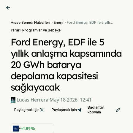

Hisse Senedi Haberleri
Enerji
Ford Energy, EDF ile 5 yıllık


anlaşma kapsamında 20
Yararlı Programlar ve Şebeke
GWh batarya depolama
kapasitesi sağlayacak
Ford Energy, EDF ile 5
yıllık anlaşma kapsamında
20 GWh batarya
depolama kapasitesi
sağlayacak
Lucas Herrera
·
May 18 2026, 12:41
Bağlantıyı
Paylaşmak için

Paylaşmak için

kopyala
F
+1.89%