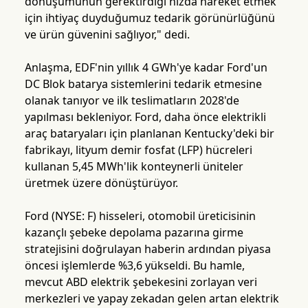
dönüşümünün gerektirdiği hızda hareket etmek
için ihtiyaç duyduğumuz tedarik görünürlüğünü
ve ürün güvenini sağlıyor," dedi.
Anlaşma, EDF'nin yıllık 4 GWh'ye kadar Ford'un
DC Blok batarya sistemlerini tedarik etmesine
olanak tanıyor ve ilk teslimatların 2028'de
yapılması bekleniyor. Ford, daha önce elektrikli
araç bataryaları için planlanan Kentucky'deki bir
fabrikayı, lityum demir fosfat (LFP) hücreleri
kullanan 5,45 MWh'lik konteynerli üniteler
üretmek üzere dönüştürüyor.
Ford (NYSE: F) hisseleri, otomobil üreticisinin
kazançlı şebeke depolama pazarına girme
stratejisini doğrulayan haberin ardından piyasa
öncesi işlemlerde %3,6 yükseldi. Bu hamle,
mevcut ABD elektrik şebekesini zorlayan veri
merkezleri ve yapay zekadan gelen artan elektrik