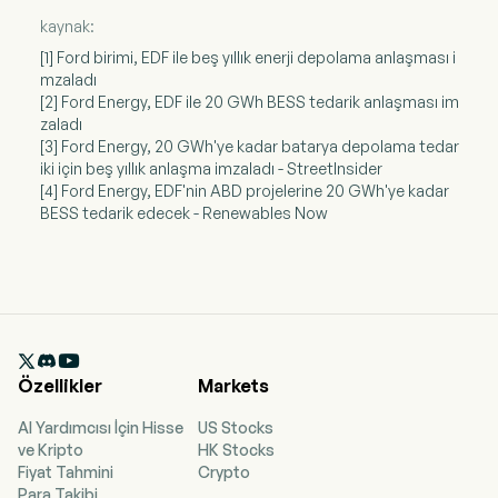
kaynak:
[1] Ford birimi, EDF ile beş yıllık enerji depolama anlaşması i
mzaladı
[2] Ford Energy, EDF ile 20 GWh BESS tedarik anlaşması im
zaladı
[3] Ford Energy, 20 GWh'ye kadar batarya depolama tedar
iki için beş yıllık anlaşma imzaladı - StreetInsider
[4] Ford Energy, EDF'nin ABD projelerine 20 GWh'ye kadar
BESS tedarik edecek - Renewables Now

Özellikler
Markets
AI Yardımcısı İçin Hisse
US Stocks
ve Kripto
HK Stocks
Fiyat Tahmini
Crypto
Para Takibi