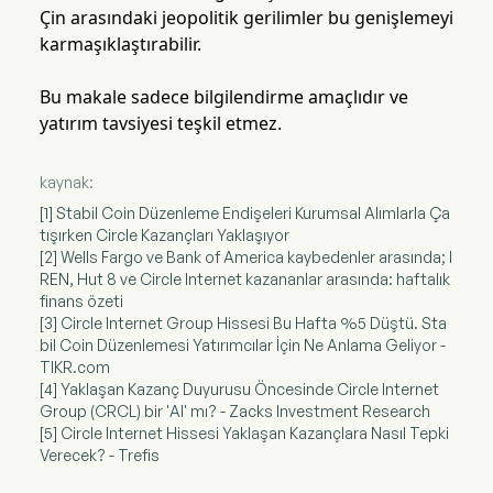
Çin arasındaki jeopolitik gerilimler bu genişlemeyi
karmaşıklaştırabilir.
Bu makale sadece bilgilendirme amaçlıdır ve
yatırım tavsiyesi teşkil etmez.
kaynak:
[1] Stabil Coin Düzenleme Endişeleri Kurumsal Alımlarla Ça
tışırken Circle Kazançları Yaklaşıyor
[2] Wells Fargo ve Bank of America kaybedenler arasında; I
REN, Hut 8 ve Circle Internet kazananlar arasında: haftalık
finans özeti
[3] Circle Internet Group Hissesi Bu Hafta %5 Düştü. Sta
bil Coin Düzenlemesi Yatırımcılar İçin Ne Anlama Geliyor -
TIKR.com
[4] Yaklaşan Kazanç Duyurusu Öncesinde Circle Internet
Group (CRCL) bir 'Al' mı? - Zacks Investment Research
[5] Circle Internet Hissesi Yaklaşan Kazançlara Nasıl Tepki
Verecek? - Trefis