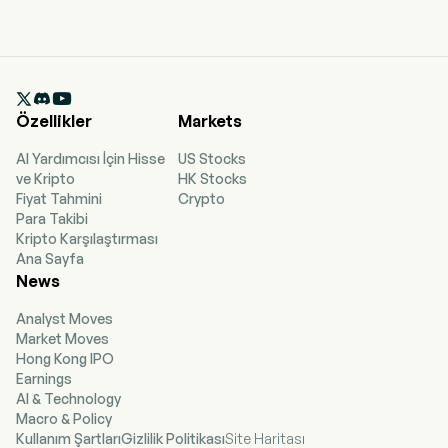

Özellikler
Markets
AI Yardımcısı İçin Hisse
US Stocks
ve Kripto
HK Stocks
Fiyat Tahmini
Crypto
Para Takibi
Kripto Karşılaştırması
Ana Sayfa
News
Analyst Moves
Market Moves
Hong Kong IPO
Earnings
AI & Technology
Macro & Policy
Kullanım Şartları
Gizlilik Politikası
Site Haritası