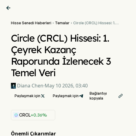

Hisse Senedi Haberleri
Temalar
Circle (CRCL) Hissesi: 1.


Çeyrek Kazanç Raporunda
İzlenecek 3 Temel Veri
Circle (CRCL) Hissesi: 1.
Çeyrek Kazanç
Raporunda İzlenecek 3
Temel Veri
Diana Chen
·
May 10 2026, 03:40
Bağlantıyı
Paylaşmak için

Paylaşmak için

kopyala
CRCL
+0.36%
Önemli Çıkarımlar