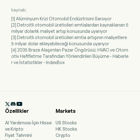
kaynak:
[1] Alüminyum Krizi Otomobil Endüstrisini Sarsıyor
[2] Detroitli otomobil üreticileri emtialardan kaynaklanan 5
milyar dolarlık maliyet artışı konusunda uyarıyor
[3] Detroitli otomobil üreticileri emtia artışının maliyetlere
5 milyar dolar ekleyebileceği konusunda uyarıyor
[4] 2035 Braze Alaşımları Pazar Öngörüsü: HVAC ve Otom
otiv Hafifletme Tarafından Yönlendirilen Büyüme - Haberle
r ve İstatistikler - IndexBox

Özellikler
Markets
AI Yardımcısı İçin Hisse
US Stocks
ve Kripto
HK Stocks
Fiyat Tahmini
Crypto