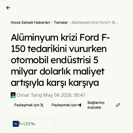

Hisse Senedi Haberleri
Temalar
Alüminyum krizi Ford F-150


tedarikini vururken
otomobil endüstrisi 5
Alüminyum krizi Ford F-
milyar dolarlık maliyet
artışıyla karşı karşıya
150 tedarikini vururken
otomobil endüstrisi 5
milyar dolarlık maliyet
artışıyla karşı karşıya
Omar Tariq
·
May 04 2026, 00:41
Bağlantıyı
Paylaşmak için

Paylaşmak için

kopyala
F
+1.52%