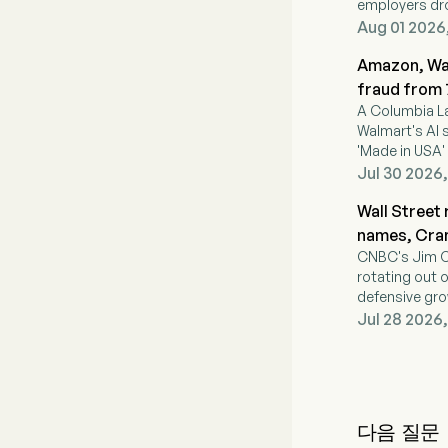
employers dr
direct-to-co
Aug 01 2026,
Amazon, Wal
fraud from
A Columbia L
Walmart's AI 
'Made in USA'
warn shopper
Jul 30 2026,
Wall Street 
names, Cra
CNBC's Jim Cr
rotating out o
defensive gr
ServiceNow, 
Jul 28 2026,
다음 질문