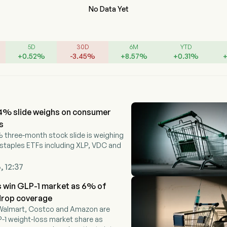
No Data Yet
5D
30D
6M
YTD
+
0.52
%
-
3.45
%
+
8.57
%
+
0.31
%
4% slide weighs on consumer
s
 three-month stock slide is weighing
staples ETFs including XLP, VDC and
, 12:37
ts win GLP-1 market as 6% of
drop coverage
 Walmart, Costco and Amazon are
-1 weight-loss market share as