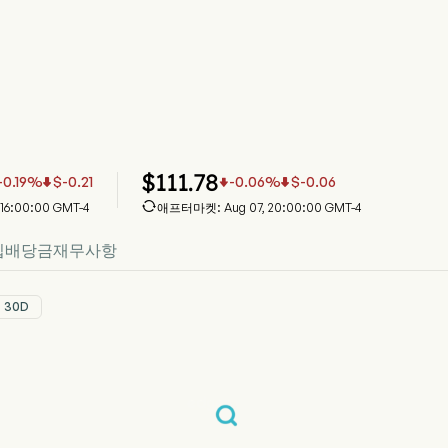
 주가 차트
 가격
 Inc
$
111.78
-0.19
%
$
-0.21
-0.06
%
$
-0.06




 16:00:00 GMT-4
애프터마켓: Aug 07, 20:00:00 GMT-4
입
배당금
재무사항
30D