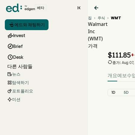


베타
집
주식
WMT


Walmart

에드와 채팅하기
Inc
WMT

Invest
(WMT)
WMT
가격

Brief
Walmart
$
111.85


Desk

종가: Aug 07,
다른 사람들
뉴스

개요
예보
수
탐색하기

포트폴리오

1D
5D
미션