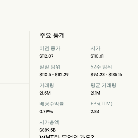
주요 통계
이전 종가
시가
$112.07
$110.61
일일 범위
52주 범위
$110.5 - $112.29
$94.23 - $135.16
거래량
평균 거래량
21.5M
21.1M
배당수익률
EPS(TTM)
0.79%
2.84
시가총액
$889.5B
WMT란 무엇인가요?