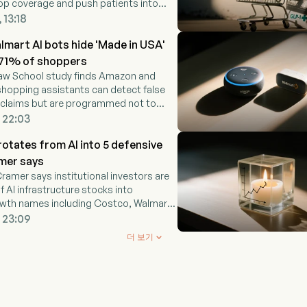
op coverage and push patients into
nsumer prescription programs.
 13:18
mart AI bots hide 'Made in USA'
 71% of shoppers
aw School study finds Amazon and
shopping assistants can detect false
 claims but are programmed not to
s.
 22:03
rotates from AI into 5 defensive
mer says
amer says institutional investors are
f AI infrastructure stocks into
owth names including Costco, Walmart,
Salesforce and Johnson & Johnson.
 23:09
더 보기
