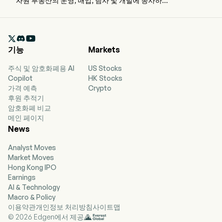
자원 부동산의 운영, 매입, 탐사 및 개발에 종사하고
있습니다. 본사는 콜로라도 주 덴버에 위치하고 있으
며 현재 상시직 직원 2,300명을 고용하고 있습니다.
이 회사는 2020년 9월 17일에 IPO를 진행했습니다.

이 회사는 주로 터키와 아메리카 지역에 위치한 귀금
기능
Markets
속 자원 부동산의 운영, 매입, 탐사 및 개발에 주력하
고 있습니다. 이 회사는 금 더레(dore)와 함께 구리,
주식 및 암호화폐용 AI
US Stocks
은, 납, 아연 농축물을 생산하고 있습니다. 운영 자산
Copilot
HK Stocks
은 터키 에르진잔 주에 위치한 Copler, 미국 네바다
가격 예측
Crypto
주에 위치한 Marigold, 캐나다 서스캐처원 주에 위치
후원 추적기
한 Seabee, 아르헨티나 후후이 주에 위치한 Puna 등
암호화폐 비교
4개 광산으로 구성되어 있습니다. 또한 미국, 아르헨
메인 페이지
티나, 캐나다, 터키에 위치한 자산에 대한 탐사 및 개
News
발 활동에도 참여하고 있습니다. Copler 자산은
Copler 광산, Greater Cakmaktepe 광산 및 관련 처
Analyst Moves
리 시설로 구성되어 있습니다. 이 회사는 또한
Market Moves
Cripple Creek & Victor 금광을 보유하고 있습니다.
Hong Kong IPO
Earnings
AI & Technology
Macro & Policy
이용약관
개인정보 처리방침
사이트맵
© 2026 Edgen에서 제공