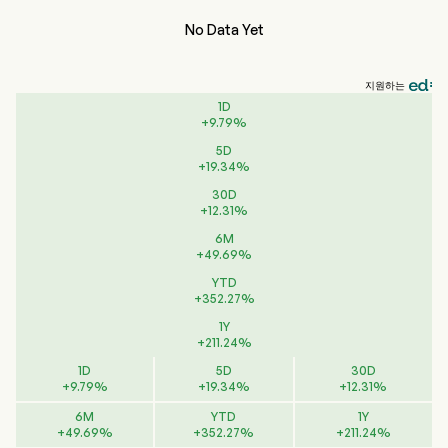
No Data Yet
지원하는
1D
+
9.79
%
5D
+
19.34
%
30D
+
12.31
%
6M
+
49.69
%
YTD
+
352.27
%
1Y
+
211.24
%
1D
5D
30D
+
9.79
%
+
19.34
%
+
12.31
%
6M
YTD
1Y
+
49.69
%
+
352.27
%
+
211.24
%