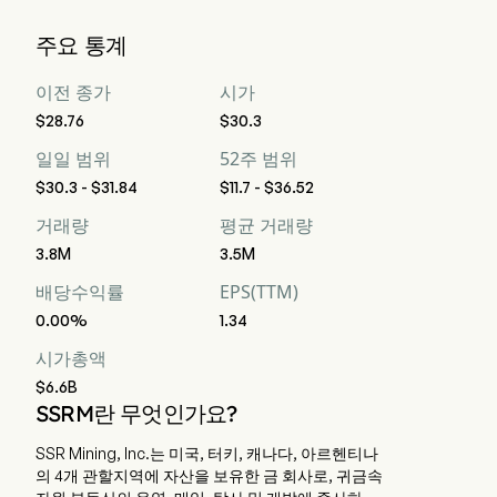
월스트리트 분석가들에 따르면, 7명의 분석가가 SSR Mining 
주요 통계
Inc에 대한 분석 평가를 실시했으며, 이는 2명의 강력한 매수, 
6명의 매수, 5명의 보유, 0명의 매도, 그리고 2명의 강력한 매
이전 종가
시가
도를 포함합니다
$28.76
$30.3
일일 범위
52주 범위
$30.3 - $31.84
$11.7 - $36.52
거래량
평균 거래량
3.8M
3.5M
배당수익률
EPS(TTM)
0.00%
1.34
시가총액
$6.6B
SSRM란 무엇인가요?
SSR Mining, Inc.는 미국, 터키, 캐나다, 아르헨티나
의 4개 관할지역에 자산을 보유한 금 회사로, 귀금속