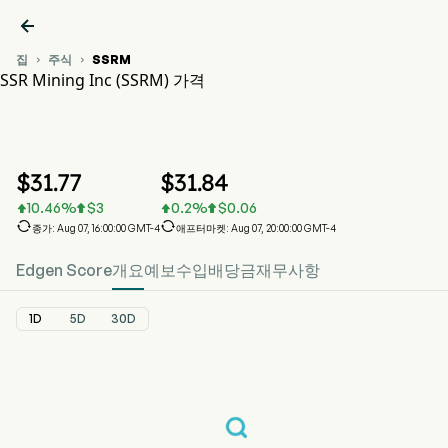

집
주식
SSRM


SSR Mining Inc (SSRM) 가격
SSRM 주가 차트
SSRM 가격
SSR Mining Inc
$
31.77
$
31.84
10.46
%
$
3
0.2
%
$
0.06






종가: Aug 07, 16:00:00 GMT-4
애프터마켓: Aug 07, 20:00:00 GMT-4
Edgen Score
개요
예보
수입
배당금
재무사항
1D
5D
30D