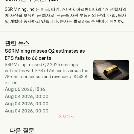
SSR Mining, Inc.는 미국, 터키, 캐나다, 아르헨티나의 4개 관할지역
에 자산을 보유한 금 회사로, 귀금속 자원 부동산의 운영, 매입, 탐사
및 개발에 종사하고 있습니다. 본사는 콜로라도 주 덴버에 위치하고
있으며 현재 상시직 직원 2,300명을 고용하고 있습니다. 이 회사는
2020년 9월 17일에 IPO를 진행했습니다. 이 회사는 주로 터키와 아
메리카 지역에 위치한 귀금속 자원 부동산의 운영, 매입, 탐사 및 개발
관련 뉴스
에 주력하고 있습니다. 이 회사는 금 더레(dore)와 함께 구리, 은, 납,
SSR Mining misses Q2 estimates as
아연 농축물을 생산하고 있습니다. 운영 자산은 터키 에르진잔 주에
위치한 Copler, 미국 네바다 주에 위치한 Marigold, 캐나다 서스캐처
EPS falls to 66 cents
원 주에 위치한 Seabee, 아르헨티나 후후이 주에 위치한 Puna 등 4
SSR Mining missed Q2 2026 earnings
개 광산으로 구성되어 있습니다. 또한 미국, 아르헨티나, 캐나다, 터
estimates with EPS of 66 cents versus the
키에 위치한 자산에 대한 탐사 및 개발 활동에도 참여하고 있습니다.
78-cent consensus and revenue of $443.8
Copler 자산은 Copler 광산, Greater Cakmaktepe 광산 및 관련 처
million.
리 시설로 구성되어 있습니다. 이 회사는 또한 Cripple Creek &
Aug 05 2026, 18:16
Victor 금광을 보유하고 있습니다.
Aug 04 2026, 00:00
Aug 04 2026, 00:00
Aug 04 2026, 00:00
더 보기

다음 질문