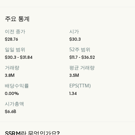
주요 통계
이전 종가
시가
$28.76
$30.3
일일 범위
52주 범위
$30.3 - $31.84
$11.7 - $36.52
거래량
평균 거래량
3.8M
3.5M
배당수익률
EPS(TTM)
0.00%
1.34
시가총액
$6.6B
SSRM란 무엇인가요?