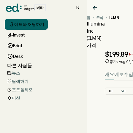


베타
집
주식
ILMN


Illumina

에드와 채팅하기
Inc
ILMN

Invest
(ILMN)
ILMN
가격

Brief
Illumina 
$
199.89


Desk

종가: Aug 05, 
다른 사람들
뉴스

개요
예보
수
탐색하기

포트폴리오

1D
5D
미션