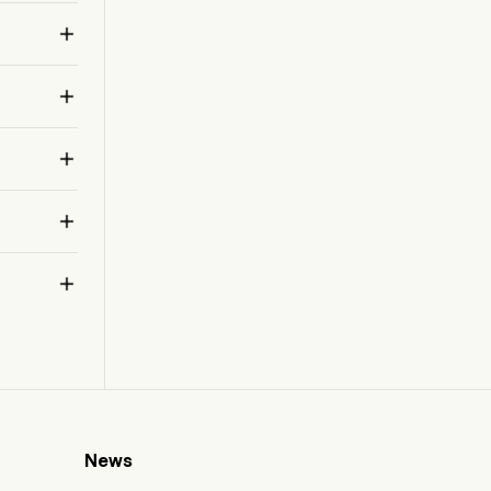
molecular tests. The company also specializes

in data-driven proteomics technology. Its
products include instruments, kits and
입
reagents, selection tools, and software and

analysis. Its services include sequencing
services, microarray services, proactive
instrument monitoring, and instrument services

and training.
e입


으
News