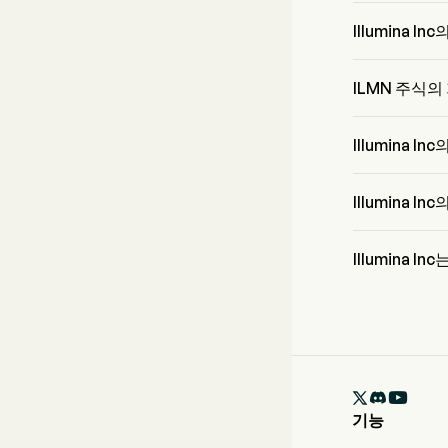
Illumina Inc
Illumina 
Mr. Jacob Th
니다.
ILMN 주식
ILMN의 현재 
Illumina
Illumina Inc
니다
Illumina 
Illumina I
Illumina 
월스트리트 분석가
며, 이는 8명의
도를 포함합니

기능