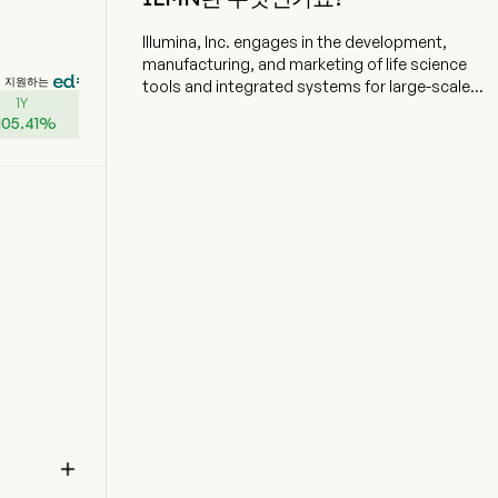
Illumina, Inc. engages in the development,
manufacturing, and marketing of life science
지원하는
tools and integrated systems for large-scale
1Y
analysis of genetic variation and function. The
105.41
%
company is headquartered in San Diego,
California and currently employs 8,600 full-time
employees. The company went IPO on 2000-06-
28. The firm's products are used for
applications in the life sciences, oncology,
reproductive health, agriculture, and other
emerging segments. Its customers include
genomic research centers, academic
institutions, government laboratories, and
hospitals, as well as pharmaceutical,
biotechnology, commercial molecular
diagnostic laboratories, and consumer
genomics companies. Its comprehensive line of
products addresses the scale of
experimentation and breadth of functional

analysis to advance disease research, drug
development, and the development of