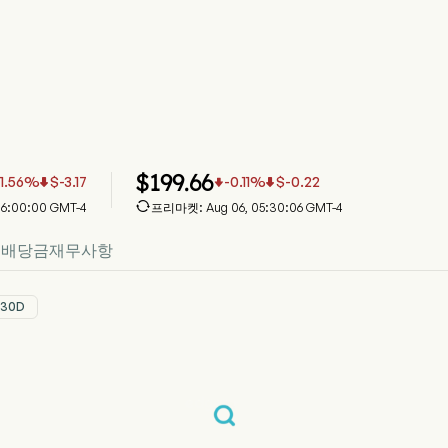
 주가 차트
 가격
Inc
$
199.66
-1.56
%
$
-3.17
-0.11
%
$
-0.22




16:00:00 GMT-4
프리마켓: Aug 06, 05:30:06 GMT-4
입
배당금
재무사항
30D