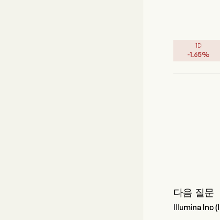
1D
-
1.65
%
다음 질문
Illumina I