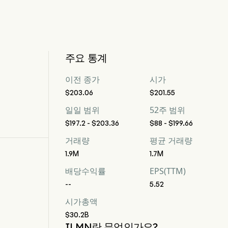
주요 통계
이전 종가
시가
$203.06
$201.55
일일 범위
52주 범위
$197.2 - $203.36
$88 - $199.66
거래량
평균 거래량
1.9M
1.7M
배당수익률
EPS(TTM)
--
5.52
시가총액
$30.2B
ILMN란 무엇인가요?