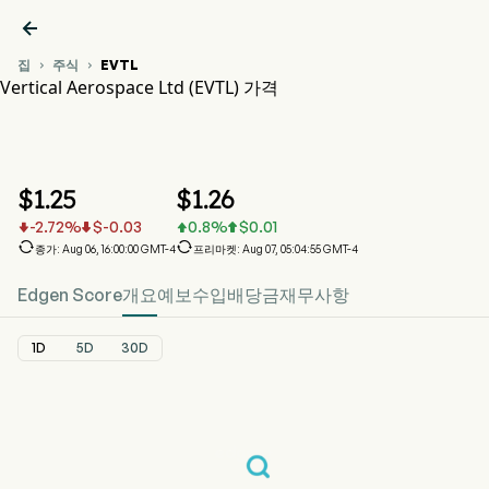

집
주식
EVTL


Vertical Aerospace Ltd (EVTL) 가격
EVTL 주가 차트
EVTL 가격
Vertical Aerospace Ltd
$
1.25
$
1.26
-2.72
%
$
-0.03
0.8
%
$
0.01






종가: Aug 06, 16:00:00 GMT-4
프리마켓: Aug 07, 05:04:55 GMT-4
Edgen Score
개요
예보
수입
배당금
재무사항
1D
5D
30D