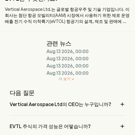
Vertical Aerospace Ltd.는 글로벌 항공우주 및 기술 기업입니다. 이
회사는 첨단 항공 모빌리티(AAM) 시장에서 사용하기 위한 제로 운영
배출 전기 수직 이착륙기(eVTOL) 항공기의 설계, 제조 및 판매에 중
점을 두고 있습니다. 회사는 VX4라는 주력 eVTOL 제품의 인증 절차
를 진행하면서 비행 테스트 캠페인의 초기 단계를 완료했습니다. 회
사는 VX4가 조종사와 최대 4명의 승객을 태우고 최대 100마일까지
관련 뉴스
이동하며 시속 약 150마일의 순항 속도를 달성할 수 있도록 목표로 하
Aug 13 2026, 00:00
고 있습니다. 회사는 상업용 항공사, 항공기 리스 회사, 비즈니스 항
공, 기존 헬리콥터 운영업체 및 AAM 시장의 신규 운영업체 등 다양한
Aug 13 2026, 00:00
고객에게 글로벌 인증을 받은 eVTOL 항공기를 판매하고
Aug 13 2026, 00:00
OEM(Original Equipment Manufacturer) 판매 및 애프터마켓 서비
Aug 13 2026, 00:00
스를 제공하는 것을 목표로 합니다.
더 보기

다음 질문

Vertical Aerospace Ltd의 CEO는 누구입니까?
Mr. Stuart Simpson은 2024부터 회사에 합류한 Vertical 
Aerospace Ltd의 Chief Executive Officer입니다.

EVTL 주식의 가격 성능은 어떻습니까?