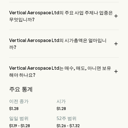
EVTL의 현재 가격은 $1.26이며, 전 거래일에 증가한 0.8% 하
였습니다.
Vertical Aerospace Ltd의 주요 사업 주제나 업종은

무엇입니까?
Vertical Aerospace Ltd은 Aerospace & Defense 업종에 속하며, 
해당 부문은 Industrials입니다
Vertical Aerospace Ltd의 시가총액은 얼마입니

까?
Vertical Aerospace Ltd의 현재 시가총액은 $160.4M입니다
Vertical Aerospace Ltd는 매수, 매도, 아니면 보유

해야 하나요?
월스트리트 분석가들에 따르면, 7명의 분석가가 Vertical 
주요 통계
Aerospace Ltd에 대한 분석 평가를 실시했으며, 이는 2명의 강
력한 매수, 8명의 매수, 2명의 보유, 1명의 매도, 그리고 2명의 
이전 종가
시가
강력한 매도를 포함합니다
$1.28
$1.28
일일 범위
52주 범위
$1.19 - $1.28
$1.26 - $7.32