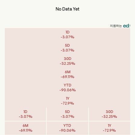
No Data Yet
지원하는
1D
-
3.07
%
5D
-
3.07
%
30D
-
32.25
%
6M
-
69.11
%
YTD
-
90.06
%
1Y
-
72.9
%
1D
5D
30D
-
3.07
%
-
3.07
%
-
32.25
%
6M
YTD
1Y
-
69.11
%
-
90.06
%
-
72.9
%