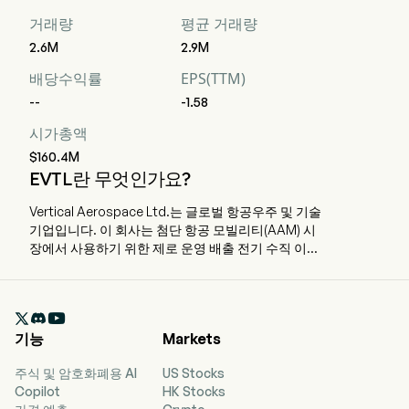
거래량
평균 거래량
2.6M
2.9M
배당수익률
EPS(TTM)
--
-1.58
시가총액
$160.4M
EVTL란 무엇인가요?
Vertical Aerospace Ltd.는 글로벌 항공우주 및 기술
기업입니다. 이 회사는 첨단 항공 모빌리티(AAM) 시
장에서 사용하기 위한 제로 운영 배출 전기 수직 이착
륙기(eVTOL) 항공기의 설계, 제조 및 판매에 중점을
두고 있습니다. 회사는 VX4라는 주력 eVTOL 제품의
인증 절차를 진행하면서 비행 테스트 캠페인의 초기

단계를 완료했습니다. 회사는 VX4가 조종사와 최대
기능
Markets
4명의 승객을 태우고 최대 100마일까지 이동하며 시
속 약 150마일의 순항 속도를 달성할 수 있도록 목표
주식 및 암호화폐용 AI
US Stocks
로 하고 있습니다. 회사는 상업용 항공사, 항공기 리
Copilot
HK Stocks
스 회사, 비즈니스 항공, 기존 헬리콥터 운영업체 및