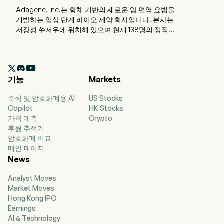
Adagene, Inc.는 항체 기반의 새로운 암 면역 요법을
개발하는 임상 단계 바이오 제약 회사입니다. 본사는
저장성 쑤저우에 위치해 있으며 현재 138명의 정직원
을 고용하고 있습니다. 이 회사는 2021년 2월 9일에
상장되었습니다. 주요 사업은 암 치료를 위한 단클론
항체 의약품의 연구, 개발 및 생산입니다. 주요 제품

으로는 ADG106이 있는데, 진행성 고형암 및 비호지
기능
Markets
킨 림프종(NHL) 치료를 위해 개발되고 있습니다.
ADG126은 기존 승인된 CTLA-4 종양면역요법의 작
주식 및 암호화폐용 AI
US Stocks
용기전(MOA)과 관련된 독성 및 효능 문제를 해결하
Copilot
HK Stocks
고, CTLA-4를 암 치료 표적으로서의 가능성을 확대
가격 예측
Crypto
하기 위해 설계되었습니다. ADG116은 CTLA-4의 독
후원 추적기
특하고 보존된 에피토프를 표적하도록 설계되었습니
암호화폐 비교
다. 또한 ADG104는 PD-L1을 표적하는 단일 특이성
메인 페이지
항체로, 중국에서 동시에 제1b상 및 제2상 임상시험
News
을 진행 중입니다.
Analyst Moves
Market Moves
Hong Kong IPO
Earnings
AI & Technology