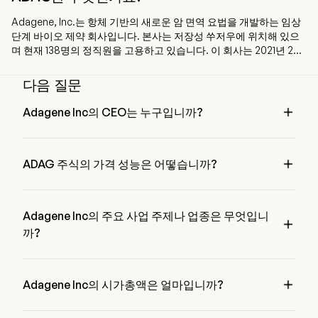
Adagene, Inc.는 항체 기반의 새로운 암 면역 요법을 개발하는 임상
단계 바이오 제약 회사입니다. 본사는 저장성 쑤저우에 위치해 있으
며 현재 138명의 정직원을 고용하고 있습니다. 이 회사는 2021년 2월
9일에 상장되었습니다. 주요 사업은 암 치료를 위한 단클론 항체 의
약품의 연구, 개발 및 생산입니다. 주요 제품으로는 ADG106이 있는
다음 질문
데, 진행성 고형암 및 비호지킨 림프종(NHL) 치료를 위해 개발되고 있
습니다. ADG126은 기존 승인된 CTLA-4 종양면역요법의 작용기전

Adagene Inc의 CEO는 누구입니까?
(MOA)과 관련된 독성 및 효능 문제를 해결하고, CTLA-4를 암 치료
Dr. Peter Luo은 2011부터 회사에 합류한 Adagene Inc의 
표적으로서의 가능성을 확대하기 위해 설계되었습니다. ADG116은
Chairman of the Board입니다.
CTLA-4의 독특하고 보존된 에피토프를 표적하도록 설계되었습니

ADAG 주식의 가격 성능은 어떻습니까?
다. 또한 ADG104는 PD-L1을 표적하는 단일 특이성 항체로, 중국에서
동시에 제1b상 및 제2상 임상시험을 진행 중입니다.
ADAG의 현재 가격은 $4.15이며, 전 거래일에 증가한 0.97% 
하였습니다.
Adagene Inc의 주요 사업 주제나 업종은 무엇입니

까?
Adagene Inc은 Biotechnology 업종에 속하며, 해당 부문은 
Health Care입니다

Adagene Inc의 시가총액은 얼마입니까?
Adagene Inc의 현재 시가총액은 $274.2M입니다