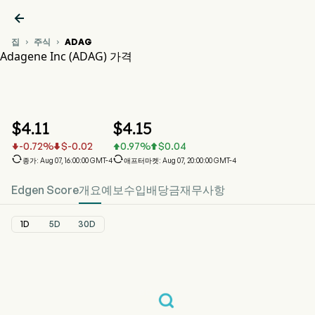

집
주식
ADAG


Adagene Inc (ADAG) 가격
ADAG 주가 차트
ADAG 가격
Adagene Inc
$
4.11
$
4.15
-0.72
%
$
-0.02
0.97
%
$
0.04






종가: Aug 07, 16:00:00 GMT-4
애프터마켓: Aug 07, 20:00:00 GMT-4
Edgen Score
개요
예보
수입
배당금
재무사항
1D
5D
30D