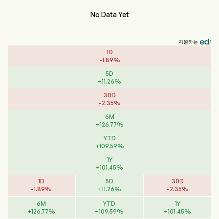
No Data Yet
지원하는
1D
-
1.89
%
5D
+
11.26
%
30D
-
2.35
%
6M
+
126.77
%
YTD
+
109.59
%
1Y
+
101.45
%
1D
5D
30D
-
1.89
%
+
11.26
%
-
2.35
%
6M
YTD
1Y
+
126.77
%
+
109.59
%
+
101.45
%