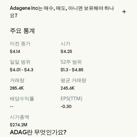
Adagene Inc는 매수, 매도, 아니면 보유해야 하나

요?
월스트리트 분석가들에 따르면, 8명의 분석가가 Adagene Inc
주요 통계
에 대한 분석 평가를 실시했으며, 이는 3명의 강력한 매수, 5명
의 매수, 3명의 보유, 0명의 매도, 그리고 3명의 강력한 매도를 
이전 종가
시가
포함합니다
$4.14
$4.25
일일 범위
52주 범위
$4.01 - $4.3
$1.3 - $4.85
거래량
평균 거래량
285.4K
245.6K
배당수익률
EPS(TTM)
--
-0.30
시가총액
$274.2M
ADAG란 무엇인가요?