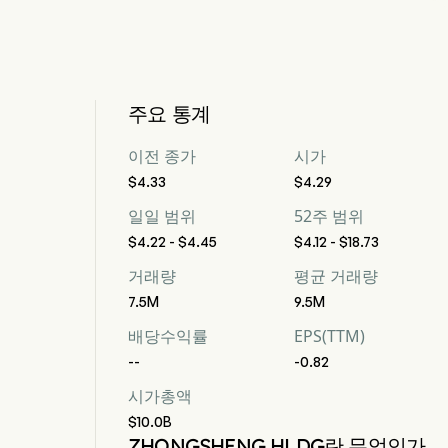
주요 통계
이전 종가
시가
$4.33
$4.29
일일 범위
52주 범위
$4.22 - $4.45
$4.12 - $18.73
거래량
평균 거래량
7.5M
9.5M
배당수익률
EPS(TTM)
--
-0.82
시가총액
$10.0B
ZHONGSHENG HLDG란 무엇인가