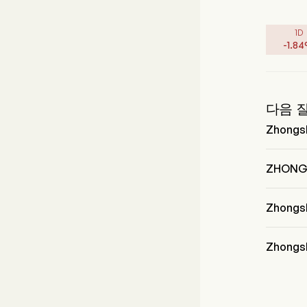
1D
-
1.84
다음 
Zhongs
Mr. Guo
의 Presi
ZHONG
ZHONGS
니다.
Zhong
Zhongsh
Consume
Zhongs
Zhongsh