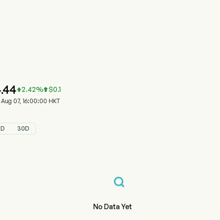
0881.HK 주가 차트
HONGSHENG HLDG (00881.HK)
ongsheng Group Holdings Limited
.44
2.42
%
$
0.1


Aug 07, 16:00:00 HKT
5D
30D
No Data Yet