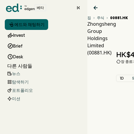


베타
집
주식
00881.HK


Zhongsheng

에드와 채팅하기
Group
0

Invest
Holdings
Z
Limited

Brief
Zh
(00881.HK)
HK$
4

Desk

장 종료: 
다른 사람들
뉴스

1D
탐색하기

포트폴리오

미션