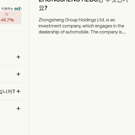
요?
지원하는
1Y
-
65.7
%
Zhongsheng Group Holdings Ltd. is an
investment company, which engages in the
dealership of automobile. The company is
headquartered in Dalian, Liaoning and currently
employs 30,287 full-time employees. The
company went IPO on 2010-03-26. The firm's

business includes the sale of new automobile
and pre-owned automobile cars, and the
d
provision of after-sales services such as

maintenance, warranty and collision, and
accessories. The firm primarily conducts its
였습
businesses in domestic market.

엇입니까?
