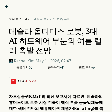

주식 뉴스
테마
테슬라 옵티머스 로봇, 3대 AI


하드웨어 부문의 여름 랠리 촉
발 전망
테슬라 옵티머스 로봇, 3대
AI 하드웨어 부문의 여름 랠
리 촉발 전망
Rachel Kim
·
May 11 2026, 02:47
공유하기

공유하기
링크 복사

TSLA
-0.27%
자오상증권(CMSI)의 최신 보고서에 따르면, 테슬라의
휴머노이드 로봇 시장 진출이 핵심 부품 공급업체들에
대한 섹터 전반의 밸류에이션 재평가(Re-rating)를 촉